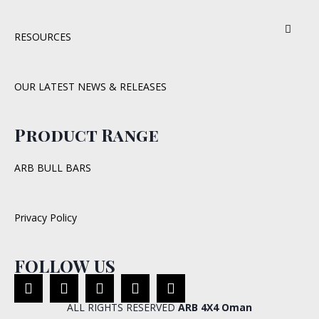
RESOURCES
OUR LATEST NEWS & RELEASES
Product Range
ARB BULL BARS
Privacy Policy
FOLLOW US
ALL RIGHTS RESERVED
ARB 4X4 Oman