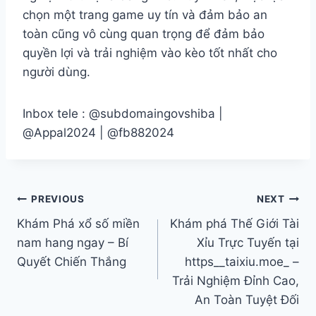
chọn một trang game uy tín và đảm bảo an
toàn cũng vô cùng quan trọng để đảm bảo
quyền lợi và trải nghiệm vào kèo tốt nhất cho
người dùng.
Inbox tele : @subdomaingovshiba |
@Appal2024 | @fb882024
PREVIOUS
NEXT
Khám Phá xổ số miền
Khám phá Thế Giới Tài
nam hang ngay – Bí
Xỉu Trực Tuyến tại
Quyết Chiến Thắng
https__taixiu.moe_ –
Trải Nghiệm Đỉnh Cao,
An Toàn Tuyệt Đối