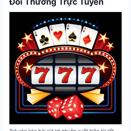
Đổi Thưởng Trực Tuyến
Trò vào kèo bài rút lợi nhuận xuất hiện từ rất