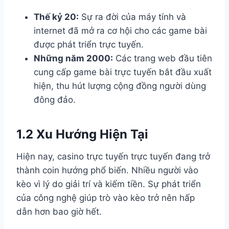
Thế kỷ 20:
Sự ra đời của máy tính và
internet đã mở ra cơ hội cho các game bài
được phát triển trực tuyến.
Những năm 2000:
Các trang web đầu tiên
cung cấp game bài trực tuyến bắt đầu xuất
hiện, thu hút lượng cộng đồng người dùng
đông đảo.
1.2 Xu Hướng Hiện Tại
Hiện nay, casino trực tuyến trực tuyến đang trở
thành coin hướng phổ biến. Nhiều người vào
kèo vì lý do giải trí và kiếm tiền. Sự phát triển
của công nghệ giúp trò vào kèo trở nên hấp
dẫn hơn bao giờ hết.