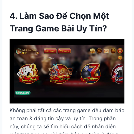
4. Làm Sao Để Chọn Một
Trang Game Bài Uy Tín?
Không phải tất cả các trang game đều đảm bảo
an toàn & đáng tin cậy và uy tín. Trong phần
này, chúng ta sẽ tìm hiểu cách để nhận diện