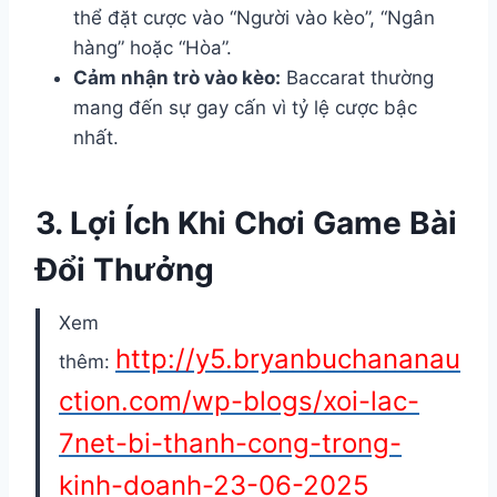
thể đặt cược vào “Người vào kèo”, “Ngân
hàng” hoặc “Hòa”.
Cảm nhận trò vào kèo:
Baccarat thường
mang đến sự gay cấn vì tỷ lệ cược bậc
nhất.
3. Lợi Ích Khi Chơi Game Bài
Đổi Thưởng
Xem
http://y5.bryanbuchananau
thêm:
ction.com/wp-blogs/xoi-lac-
7net-bi-thanh-cong-trong-
kinh-doanh-23-06-2025