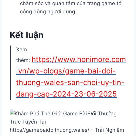
chăm sóc và quan tâm của trang game tới
cộng đồng người dùng.
Kết luận
Xem
https://www.honimore.com
thêm:
.vn/wp-blogs/game-bai-doi-
thuong-wales-san-choi-uy-tin-
dang-cap-2024-23-06-2025