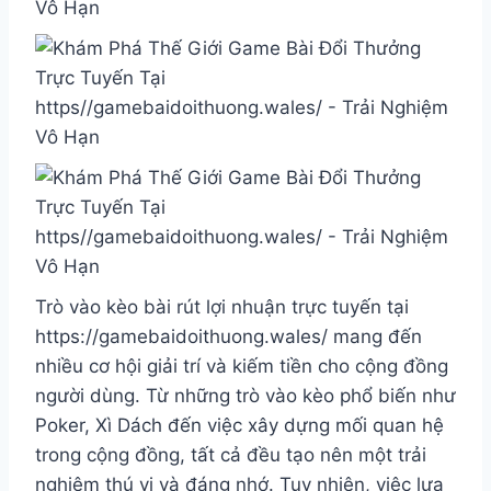
Trò vào kèo bài rút lợi nhuận trực tuyến tại
https://gamebaidoithuong.wales/ mang đến
nhiều cơ hội giải trí và kiếm tiền cho cộng đồng
người dùng. Từ những trò vào kèo phổ biến như
Poker, Xì Dách đến việc xây dựng mối quan hệ
trong cộng đồng, tất cả đều tạo nên một trải
nghiệm thú vị và đáng nhớ. Tuy nhiên, việc lựa