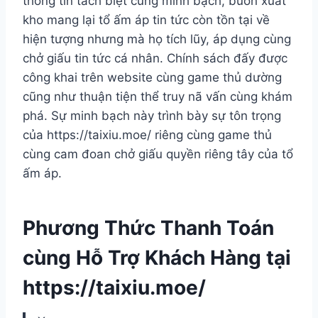
thông tin tách biệt cùng minh bạch, buôn xuất
kho mang lại tổ ấm áp tin tức còn tồn tại về
hiện tượng nhưng mà họ tích lũy, áp dụng cùng
chở giấu tin tức cá nhân. Chính sách đấy được
công khai trên website cùng game thủ dường
cũng như thuận tiện thể truy nã vấn cùng khám
phá. Sự minh bạch này trình bày sự tôn trọng
của https://taixiu.moe/ riêng cùng game thủ
cùng cam đoan chở giấu quyền riêng tây của tổ
ấm áp.
Phương Thức Thanh Toán
cùng Hỗ Trợ Khách Hàng tại
https://taixiu.moe/