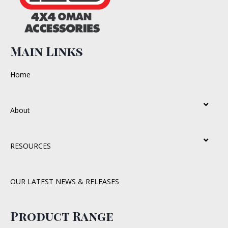
Main Links
Home
About
RESOURCES
OUR LATEST NEWS & RELEASES
Product Range