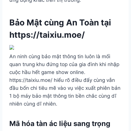
Bảo Mật cùng An Toàn tại
https://taixiu.moe/
An ninh cùng bảo mật thông tin luôn là mối
quan trung khu đứng top của gia đình khi nhập
cuộc hầu hết game show online.
https://taixiu.moe/ hiểu rõ điều đấy cùng vẫn
đầu bốn chi tiêu mẽ vào vụ việc xuất phiên bản
1 bộ máy bảo mật thông tin bền chắc cùng dĩ
nhiên cùng dĩ nhiên.
Mã hóa tàn ác liệu sang trọng