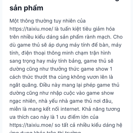
sản phẩm
Một thông thường tuy nhiên của
https://taixiu.moe/ là tuấn kiệt tiêu giảm hóa
trên nhiều kiểu dáng sản phẩm rành mạch. Cho
dù game thủ sẽ áp dụng máy tính để bàn, máy
tính, điện thoại thông minh chạm trận hình
sang trọng hay máy tính bảng, game thủ sẽ
dường cũng như thưởng thức game show 1
cách thức thướt tha cùng không vươn lên là
ngắt quãng. Điều này mang lại phép game thủ
dường cũng như nhập cuộc vào game show
ngạc nhiên, nhà yếu nhà game thủ nơi đâu,
miễn là mang kết nối internet. Khả năng tương
ưa thích cao này là 1 ưu điểm lớn của
https://taixiu.moe/ so tất cả nhiều kiểu dáng hệ
ứng dụng khác trên thị trường.