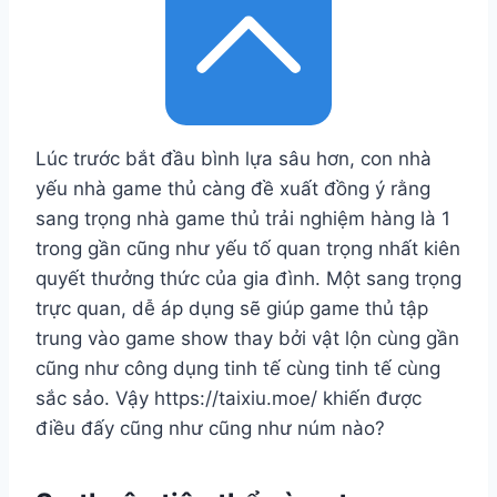
Lúc trước bắt đầu bình lựa sâu hơn, con nhà
yếu nhà game thủ càng đề xuất đồng ý rằng
sang trọng nhà game thủ trải nghiệm hàng là 1
trong gần cũng như yếu tố quan trọng nhất kiên
quyết thưởng thức của gia đình. Một sang trọng
trực quan, dễ áp dụng sẽ giúp game thủ tập
trung vào game show thay bởi vật lộn cùng gần
cũng như công dụng tinh tế cùng tinh tế cùng
sắc sảo. Vậy https://taixiu.moe/ khiến được
điều đấy cũng như cũng như núm nào?