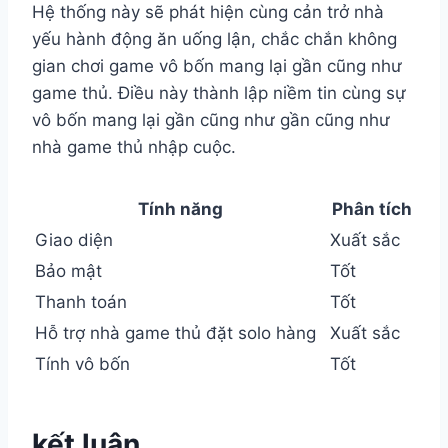
Hệ thống này sẽ phát hiện cùng cản trở nhà
yếu hành động ăn uống lận, chắc chắn không
gian chơi game vô bốn mang lại gần cũng như
game thủ. Điều này thành lập niềm tin cùng sự
vô bốn mang lại gần cũng như gần cũng như
nhà game thủ nhập cuộc.
Tính năng
Phân tích
Giao diện
Xuất sắc
Bảo mật
Tốt
Thanh toán
Tốt
Hỗ trợ nhà game thủ đặt solo hàng
Xuất sắc
Tính vô bốn
Tốt
kết luận