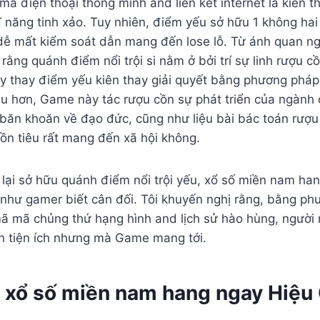
mã điện thoại thông minh and liên kết internet là kiên tha
ĩ năng tinh xảo. Tuy nhiên, điểm yếu sở hữu 1 không hai 
dễ mất kiểm soát dẫn mang đến lose lỗ. Từ ánh quan 
 rằng quánh điểm nổi trội si nằm ở bởi trí sự linh rượu c
tuy thay điểm yếu kiên thay giải quyết bằng phương phá
âu hơn, Game này tác rượu cồn sự phát triển của ngành 
 băn khoăn về đạo đức, cũng như liệu bài bác toán rượu
ồn tiêu rất mang đến xã hội không.
lại sở hữu quánh điểm nổi trội yếu, xổ số miền nam han
 như gamer biết cân đối. Tôi khuyến nghị rằng, bằng p
ã mã chủng thứ hạng hình and lịch sử hào hùng, người 
n tiện ích nhưng mà Game mang tới.
 xổ số miền nam hang ngay Hiệu