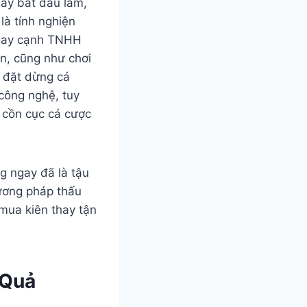
y bắt đầu làm,
là tính nghiện
ngay cạnh TNHH
ồn, cũng như chơi
p đặt dừng cá
công nghệ, tuy
 cồn cục cá cược
g ngay đã là tậu
hương pháp thấu
mua kiên thay tận
 Quả