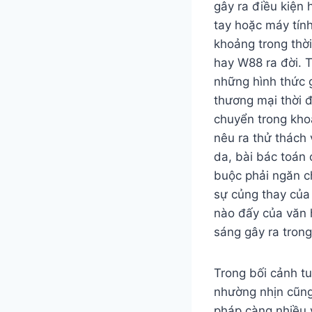
gây ra điều kiện 
tay hoặc máy tín
khoảng trong thờ
hay W88 ra đời. T
những hình thức g
thương mại thời 
chuyển trong khoả
nêu ra thử thách 
da, bài bác toán
buộc phải ngăn c
sự củng thay của
nào đấy của văn h
sáng gây ra tron
Trong bối cảnh tu
nhường nhịn cũng
pháp càng nhiều 