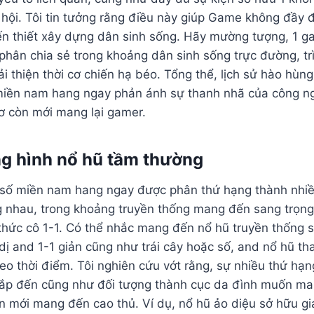
hội. Tôi tin tưởng rằng điều này giúp Game không đầy đ
iến thiết xây dựng dân sinh sống. Hãy mường tượng, 1 g
 phân chia sẻ trong khoảng dân sinh sống trực đường, t
i thiện thời cơ chiến hạ béo. Tổng thể, lịch sử hào hùng
miền nam hang ngay phản ánh sự thanh nhã của công n
cơ còn mới mang lại gamer.
g hình nổ hũ tầm thường
ổ số miền nam hang ngay được phân thứ hạng thành nh
 nhau, trong khoảng truyền thống mang đến sang trọng
thức cô 1-1. Có thể nhắc mang đến nổ hũ truyền thống 
dị and 1-1 giản cũng như trái cây hoặc số, and nổ hũ tha
heo thời điểm. Tôi nghiên cứu vớt rằng, sự nhiều thứ h
ắp đến cũng như đối tượng thành cục da đình muốn ma
 mới mang đến cao thủ. Ví dụ, nổ hũ ảo diệu sở hữu gi