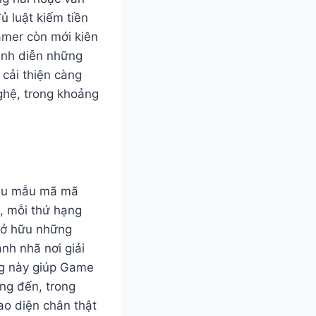
ủ luật kiếm tiền
amer còn mới kiên
rình diễn những
 cải thiện càng
ghệ, trong khoảng
iều mẫu mã mã
, mỗi thứ hạng
sở hữu những
nh nhã nơi giải
ạng này giúp Game
ng đến, trong
ao diện chân thật