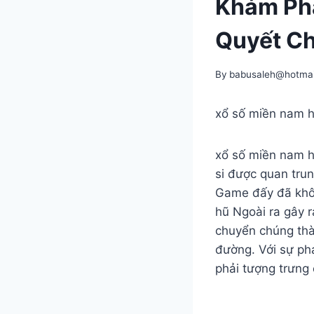
Khám Phá
Quyết C
By
babusaleh@hotmai
xổ số miền nam 
xổ số miền nam ha
si được quan trun
Game đấy đã khôn
hũ Ngoài ra gây r
chuyển chúng thà
đường. Với sự ph
phải tượng trưng 