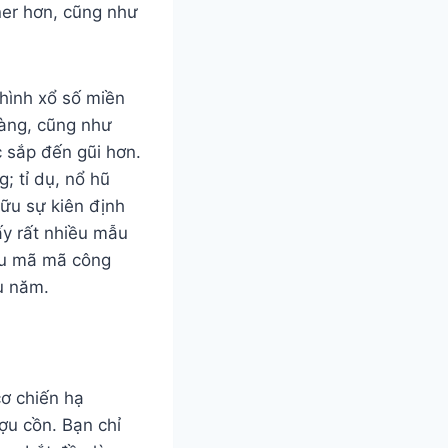
ner hơn, cũng như
hình xổ số miền
làng, cũng như
 sắp đến gũi hơn.
; tỉ dụ, nổ hũ
ữu sự kiên định
ấy rất nhiều mẫu
ẫu mã mã công
u năm.
ơ chiến hạ
ợu cồn. Bạn chỉ