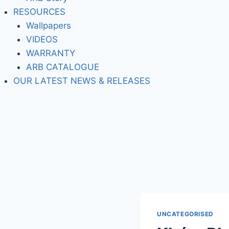
RESOURCES
Wallpapers
VIDEOS
WARRANTY
ARB CATALOGUE
OUR LATEST NEWS & RELEASES
UNCATEGORISED