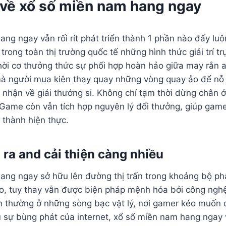
u về xổ số miền nam hang ngay
ng ngay vẫn rối rít phát triển thành 1 phần nào đấy lu
trong toàn thị trường quốc tế những hình thức giải trí t
hời cơ thưởng thức sự phối hợp hoàn hảo giữa may rắn 
 người mua kiên thay quay những vòng quay ảo để nỗ l
 nhận về giải thưởng si. Không chỉ tạm thời dừng chân 
í, Game còn vẫn tích hợp nguyên lý đổi thưởng, giúp gam
o thành hiện thực.
 ra and cải thiện càng nhiều
ang ngay sở hữu lên đường thị trấn trong khoảng bộ ph
no, tuy thay vẫn được biện pháp mệnh hóa bởi công ngh
 thường ở những sòng bạc vật lý, nơi gamer kéo muốn 
u sự bùng phát của internet, xổ số miền nam hang ngay