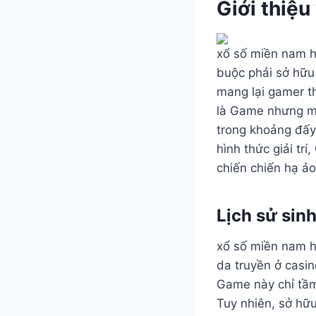
Giới thiệ
xổ số miền nam ha
buộc phải sở hữu 
mang lại gamer t
là Game nhưng mà
trong khoảng đấy
hình thức giải tr
chiến chiến hạ ả
Lịch sử sinh
xổ số miền nam h
da truyền ở casi
Game này chỉ tầm
Tuy nhiên, sở hữ