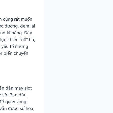
ôn cũng rất muốn
rực đường, đem lại
and kĩ năng. Đây
ực khiến “nổ” hũ,
ở yếu tố những
er biến chuyển
ận dàn máy slot
ệ số. Ban đầu,
để quay vòng.
 vẫn được số hóa,