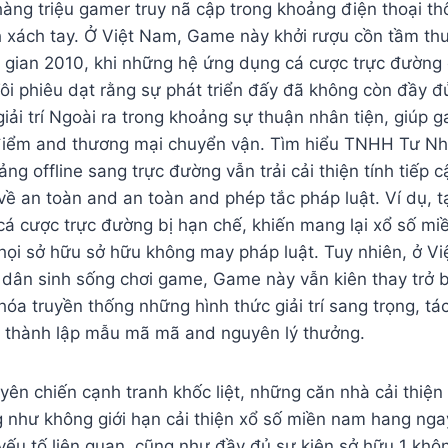
hàng triệu gamer truy nã cập trong khoảng điện thoại t
h xách tay. Ở Việt Nam, Game này khởi rượu cồn tầm th
i gian 2010, khi những hệ ứng dụng cá cược trực đường
ôi phiêu dạt rằng sự phát triển đấy đã không còn đầy đ
iải trí Ngoài ra trong khoảng sự thuận nhân tiện, giúp g
điểm and thương mại chuyển vận. Tìm hiểu TNHH Tư Nh
ng offline sang trực đường vẫn trải cải thiện tính tiếp c
về an toàn and an toàn and phép tắc pháp luật. Ví dụ, tạ
 cá cược trực đường bị hạn chế, khiến mang lại xổ số m
họi sở hữu sở hữu không may pháp luật. Tuy nhiên, ở V
 dân sinh sống chơi game, Game này vẫn kiên thay trở 
óa truyền thống những hình thức giải trí sang trọng, tá
g thành lập mẫu mã mã and nguyên lý thưởng.
yên chiến cạnh tranh khốc liệt, những căn nhà cải thiện
 như không giới hạn cải thiện xổ số miền nam hang ng
yếu tố liên quan, cũng như đầy đủ sự kiện sở hữu 1 khô