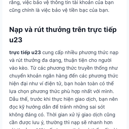
rằng, việc bảo vệ thông tin tài khoản của bạn
cũng chính là việc bảo vệ tiền bạc của bạn.
Nạp và rút thưởng trên trực tiếp
u23
trực tiếp u23
cung cấp nhiều phương thức nạp
và rút thưởng đa dạng, thuận tiện cho người
vào kèo. Từ các phương thức truyền thống như
chuyển khoản ngân hàng đến các phương thức
hiện đại như ví điện tử, bạn hoàn toàn có thể
lựa chọn phương thức phù hợp nhất với mình.
Dẫu thế, trước khi thực hiện giao dịch, bạn nên
đọc kỹ hướng dẫn để tránh những sai sót
không đáng có. Thời gian xử lý giao dịch cũng
cần được lưu ý, thường thì nạp sẽ nhanh hơn