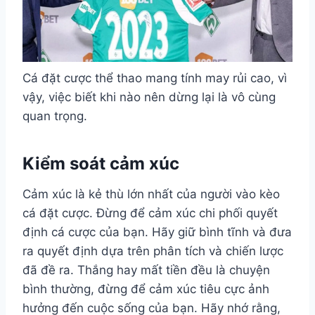
Cá đặt cược thể thao mang tính may rủi cao, vì
vậy, việc biết khi nào nên dừng lại là vô cùng
quan trọng.
Kiểm soát cảm xúc
Cảm xúc là kẻ thù lớn nhất của người vào kèo
cá đặt cược. Đừng để cảm xúc chi phối quyết
định cá cược của bạn. Hãy giữ bình tĩnh và đưa
ra quyết định dựa trên phân tích và chiến lược
đã đề ra. Thắng hay mất tiền đều là chuyện
bình thường, đừng để cảm xúc tiêu cực ảnh
hưởng đến cuộc sống của bạn. Hãy nhớ rằng,