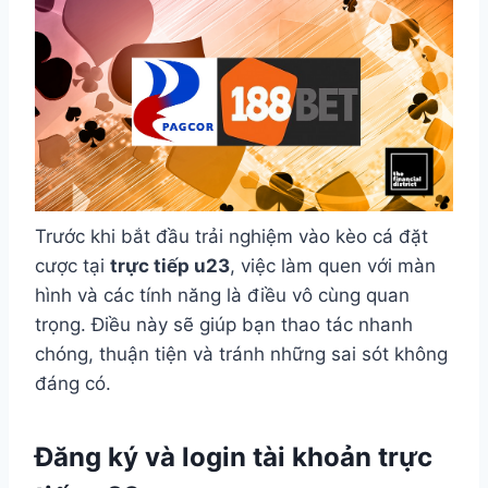
Trước khi bắt đầu trải nghiệm vào kèo cá đặt
cược tại
trực tiếp u23
, việc làm quen với màn
hình và các tính năng là điều vô cùng quan
trọng. Điều này sẽ giúp bạn thao tác nhanh
chóng, thuận tiện và tránh những sai sót không
đáng có.
Đăng ký và login tài khoản trực