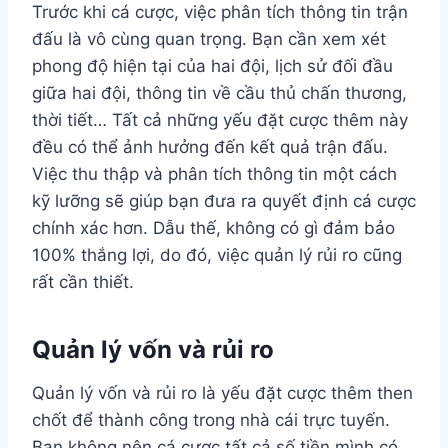
Trước khi cá cược, việc phân tích thông tin trận
đấu là vô cùng quan trọng. Bạn cần xem xét
phong độ hiện tại của hai đội, lịch sử đối đầu
giữa hai đội, thông tin về cầu thủ chấn thương,
thời tiết… Tất cả những yếu đặt cược thêm này
đều có thể ảnh hưởng đến kết quả trận đấu.
Việc thu thập và phân tích thông tin một cách
kỹ lưỡng sẽ giúp bạn đưa ra quyết định cá cược
chính xác hơn. Dẫu thế, không có gì đảm bảo
100% thắng lợi, do đó, việc quản lý rủi ro cũng
rất cần thiết.
Quản lý vốn và rủi ro
Quản lý vốn và rủi ro là yếu đặt cược thêm then
chốt để thành công trong nhà cái trực tuyến.
Bạn không nên cá cược tất cả số tiền mình có