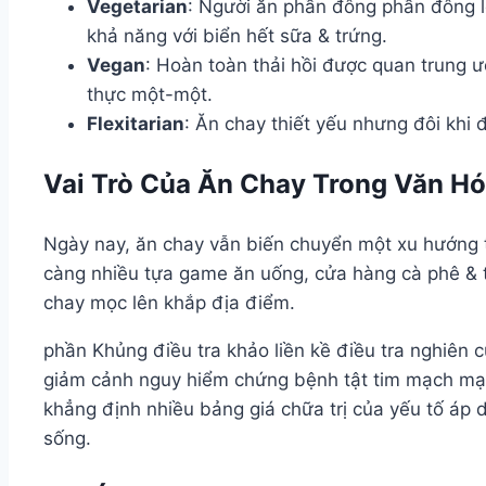
Vegetarian
: Người ăn phần đông phần đông l
khả năng với biển hết sữa & trứng.
Vegan
: Hoàn toàn thải hồi được quan trung ư
thực một-một.
Flexitarian
: Ăn chay thiết yếu nhưng đôi khi 
Vai Trò Của Ăn Chay Trong Văn Hó
Ngày nay, ăn chay vẫn biến chuyển một xu hướng t
càng nhiều tựa game ăn uống, cửa hàng cà phê & 
chay mọc lên khắp địa điểm.
phần Khủng điều tra khảo liền kề điều tra nghiên c
giảm cảnh nguy hiểm chứng bệnh tật tim mạch mạc
khẳng định nhiều bảng giá chữa trị của yếu tố áp
sống.