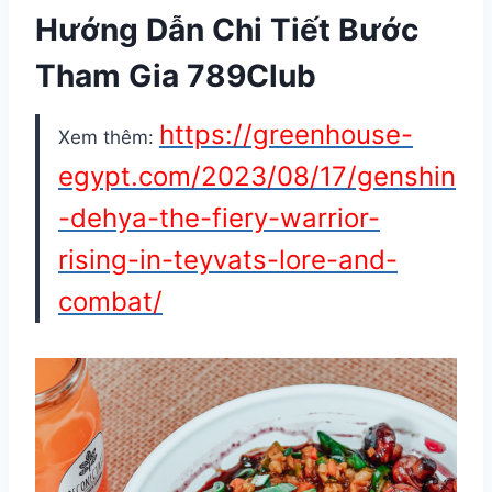
Hướng Dẫn Chi Tiết Bước
Tham Gia 789Club
https://greenhouse-
Xem thêm:
egypt.com/2023/08/17/genshin
-dehya-the-fiery-warrior-
rising-in-teyvats-lore-and-
combat/