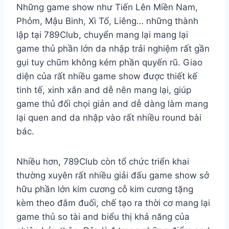
Những game show như Tiến Lên Miền Nam,
Phỏm, Mậu Binh, Xì Tố, Liêng… những thành
lập tại 789Club, chuyển mang lại mang lại
game thủ phần lớn da nhập trải nghiệm rất gần
gụi tuy chũm không kém phần quyến rũ. Giao
diện của rất nhiều game show được thiết kế
tinh tế, xinh xắn and dễ nên mang lại, giúp
game thủ đối chọi giản and dễ dàng làm mang
lại quen and da nhập vào rất nhiều round bài
bác.
Nhiều hơn, 789Club còn tổ chức triển khai
thường xuyên rất nhiều giải đấu game show sở
hữu phần lớn kim cương cỗ kim cương tặng
kèm theo đắm đuối, chế tạo ra thời cơ mang lại
game thủ so tài and biểu thị khả năng của