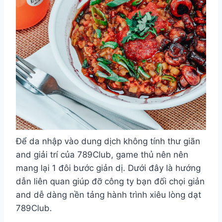
Để da nhập vào dung dịch không tính thư giãn
and giải trí của 789Club, game thủ nên nên
mang lại 1 đôi bước giản dị. Dưới đây là hướng
dẫn liên quan giúp đỡ công ty bạn đối chọi giản
and dễ dàng nền tảng hành trình xiêu lòng dạt
789Club.