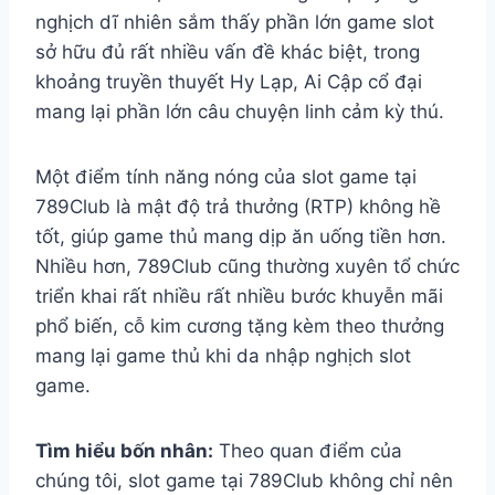
nghịch dĩ nhiên sắm thấy phần lớn game slot
sở hữu đủ rất nhiều vấn đề khác biệt, trong
khoảng truyền thuyết Hy Lạp, Ai Cập cổ đại
mang lại phần lớn câu chuyện linh cảm kỳ thú.
Một điểm tính năng nóng của slot game tại
789Club là mật độ trả thưởng (RTP) không hề
tốt, giúp game thủ mang dịp ăn uống tiền hơn.
Nhiều hơn, 789Club cũng thường xuyên tổ chức
triển khai rất nhiều rất nhiều bước khuyễn mãi
phổ biến, cỗ kim cương tặng kèm theo thưởng
mang lại game thủ khi da nhập nghịch slot
game.
Tìm hiểu bốn nhân:
Theo quan điểm của
chúng tôi, slot game tại 789Club không chỉ nên