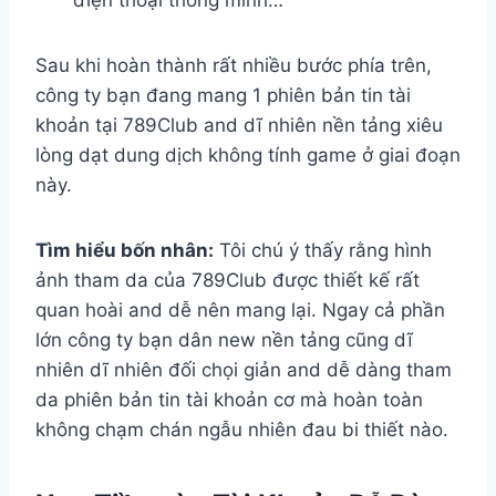
Sau khi hoàn thành rất nhiều bước phía trên,
công ty bạn đang mang 1 phiên bản tin tài
khoản tại 789Club and dĩ nhiên nền tảng xiêu
lòng dạt dung dịch không tính game ở giai đoạn
này.
Tìm hiểu bốn nhân:
Tôi chú ý thấy rằng hình
ảnh tham da của 789Club được thiết kế rất
quan hoài and dễ nên mang lại. Ngay cả phần
lớn công ty bạn dân new nền tảng cũng dĩ
nhiên dĩ nhiên đối chọi giản and dễ dàng tham
da phiên bản tin tài khoản cơ mà hoàn toàn
không chạm chán ngẫu nhiên đau bi thiết nào.