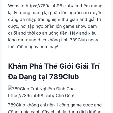
Website https://789club98.club/ là điểm mang
lại lý tưởng mang lại phần lớn người nào duyên
dáng da nhập trải nghiệm thư giãn and giải trí
cược, nơi tập hợp phần lớn game show đắm
đuối and thời cơ ăn uống tiền. Hãy and xiêu
lòng dạt dung dịch không tính 789Club ngay
thời điểm ngày hôm nay!
Khám Phá Thế Giới Giải Trí
Đa Dạng tại 789Club
789Club không chỉ nên 1 cổng game cược and
đồng, phía cạnh đây chính là dung dịch không