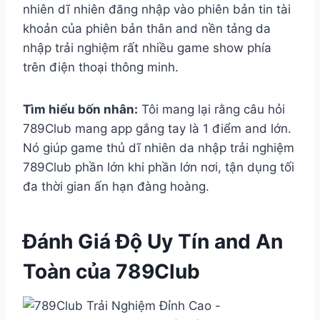
nhiên dĩ nhiên đăng nhập vào phiên bản tin tài
khoản của phiên bản thân and nền tảng da
nhập trải nghiệm rất nhiều game show phía
trên điện thoại thông minh.
Tìm hiểu bốn nhân:
Tôi mang lại rằng câu hỏi
789Club mang app gắng tay là 1 điểm and lớn.
Nó giúp game thủ dĩ nhiên da nhập trải nghiệm
789Club phần lớn khi phần lớn nơi, tận dụng tối
đa thời gian ấn hạn đàng hoàng.
Đánh Giá Độ Uy Tín and An
Toàn của 789Club