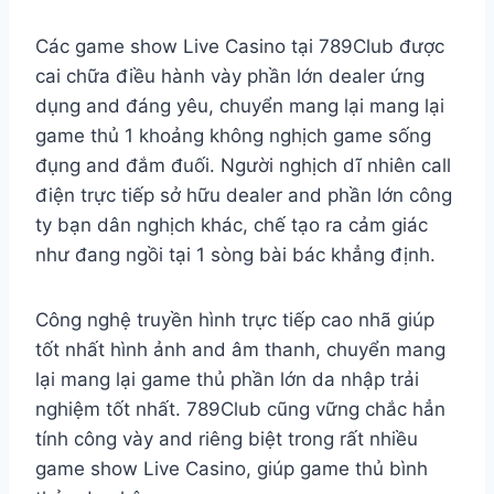
Các game show Live Casino tại 789Club được
cai chữa điều hành vày phần lớn dealer ứng
dụng and đáng yêu, chuyển mang lại mang lại
game thủ 1 khoảng không nghịch game sống
đụng and đắm đuối. Người nghịch dĩ nhiên call
điện trực tiếp sở hữu dealer and phần lớn công
ty bạn dân nghịch khác, chế tạo ra cảm giác
như đang ngồi tại 1 sòng bài bác khẳng định.
Công nghệ truyền hình trực tiếp cao nhã giúp
tốt nhất hình ảnh and âm thanh, chuyển mang
lại mang lại game thủ phần lớn da nhập trải
nghiệm tốt nhất. 789Club cũng vững chắc hẳn
tính công vày and riêng biệt trong rất nhiều
game show Live Casino, giúp game thủ bình