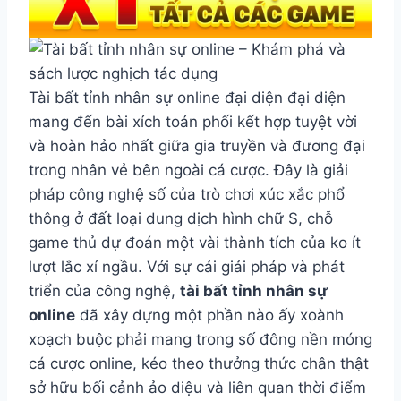
Tài bất tỉnh nhân sự online đại diện đại diện
mang đến bài xích toán phối kết hợp tuyệt vời
và hoàn hảo nhất giữa gia truyền và đương đại
trong nhân vẻ bên ngoài cá cược. Đây là giải
pháp công nghệ số của trò chơi xúc xắc phổ
thông ở đất loại dung dịch hình chữ S, chỗ
game thủ dự đoán một vài thành tích của ko ít
lượt lắc xí ngầu. Với sự cải giải pháp và phát
triển của công nghệ,
tài bất tỉnh nhân sự
online
đã xây dựng một phần nào ấy xoành
xoạch buộc phải mang trong số đông nền móng
cá cược online, kéo theo thưởng thức chân thật
sở hữu bối cảnh ảo diệu và liên quan thời điểm