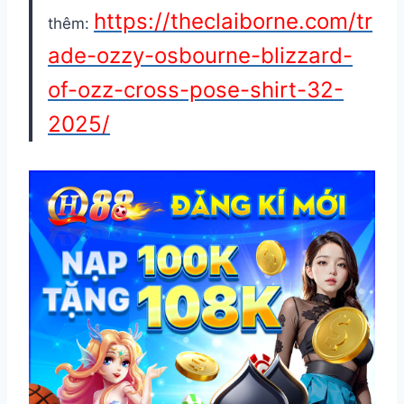
https://theclaiborne.com/tr
thêm:
ade-ozzy-osbourne-blizzard-
of-ozz-cross-pose-shirt-32-
2025/