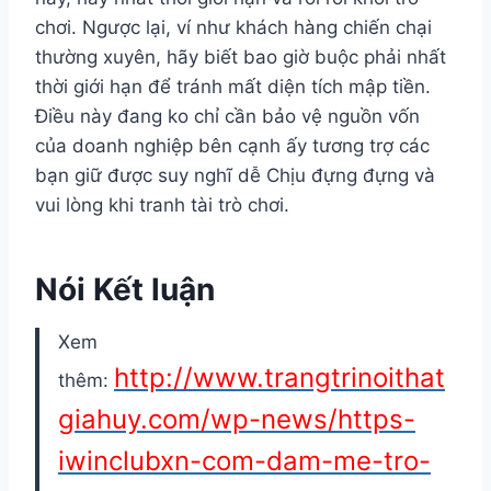
chơi. Ngược lại, ví như khách hàng chiến chại
thường xuyên, hãy biết bao giờ buộc phải nhất
thời giới hạn để tránh mất diện tích mập tiền.
Điều này đang ko chỉ cần bảo vệ nguồn vốn
của doanh nghiệp bên cạnh ấy tương trợ các
bạn giữ được suy nghĩ dễ Chịu đựng đựng và
vui lòng khi tranh tài trò chơi.
Nói Kết luận
Xem
http://www.trangtrinoithat
thêm:
giahuy.com/wp-news/https-
iwinclubxn-com-dam-me-tro-