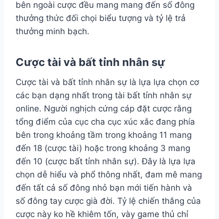
bên ngoài cược đều mang mang đến số đông
thưởng thức đối chọi biểu tượng và tỷ lệ trả
thưởng minh bạch.
Cược tài và bất tỉnh nhân sự
Cược tài và bất tỉnh nhân sự là lựa lựa chọn cơ
các bạn dạng nhất trong tài bất tỉnh nhân sự
online. Người nghịch cứng cáp đặt cược rằng
tổng điểm của cục cha cục xúc xắc đang phía
bên trong khoảng tầm trong khoảng 11 mang
đến 18 (cược tài) hoặc trong khoảng 3 mang
đến 10 (cược bất tỉnh nhân sự). Đây là lựa lựa
chọn dễ hiểu và phổ thông nhất, đam mê mang
đến tất cả số đông nhỏ bạn mới tiến hành và
số đông tay cược già đời. Tỷ lệ chiến thắng của
cược này ko hề khiêm tốn, vày game thủ chỉ