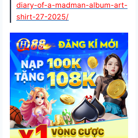
diary-of-a-madman-album-art-
shirt-27-2025/