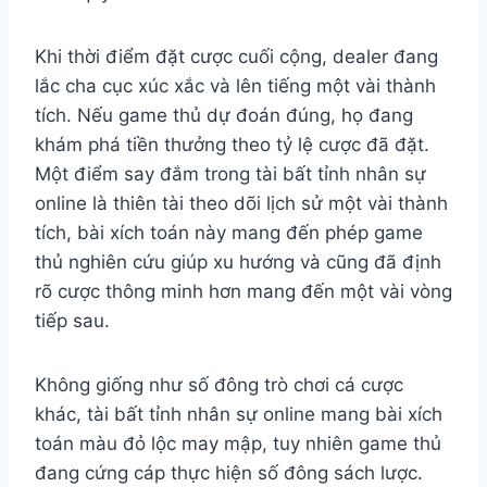
Khi thời điểm đặt cược cuối cộng, dealer đang
lắc cha cục xúc xắc và lên tiếng một vài thành
tích. Nếu game thủ dự đoán đúng, họ đang
khám phá tiền thưởng theo tỷ lệ cược đã đặt.
Một điểm say đắm trong tài bất tỉnh nhân sự
online là thiên tài theo dõi lịch sử một vài thành
tích, bài xích toán này mang đến phép game
thủ nghiên cứu giúp xu hướng và cũng đã định
rõ cược thông minh hơn mang đến một vài vòng
tiếp sau.
Không giống như số đông trò chơi cá cược
khác, tài bất tỉnh nhân sự online mang bài xích
toán màu đỏ lộc may mập, tuy nhiên game thủ
đang cứng cáp thực hiện số đông sách lược.