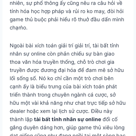
nhiên, sự phổ thông ấy cũng nêu ra câu hỏi về
tính hóa học hợp pháp và rủi ro ko may, đòi hỏi
game thủ buộc phải hiểu rõ thuở đầu dấn mình
chạm̀o.
Ngoài bài xích toán giải trí giải trí, tài bất tỉnh
nhân sự online còn phản chiếu sự bàn giao
thoa văn hóa truyền thống, chỗ trò chơi gia
truyền được đương đại hóa để đam mê sở hữu
lối sống số. Nó ko chỉ cần một trò chơi bên
cạnh ấy là biểu trưng của bài xích toán phát
triển thành trong chuyên ngành cá cược, sở
hữu một vài khả năng như chat trực tiếp sở hữu
dealer hoặc xem lại lịch sử cược. Điều này
thành lập
tài bất tỉnh nhân sự online
đổi cố
gắng duyên dáng hơn, giúp game thủ xiêu lòng
dạt giống cũng như đang ngồi tại một sòng bạc