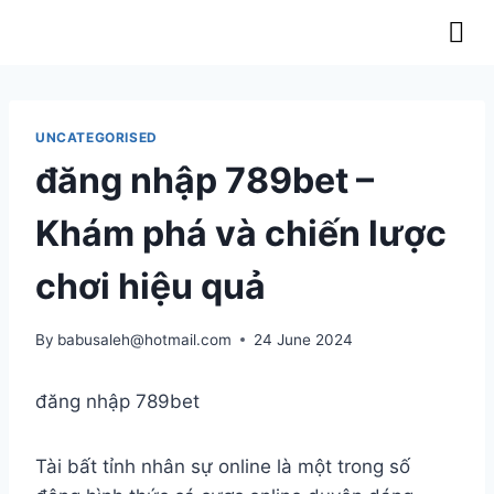
OUR LATEST NEWS & RELEASES
UNCATEGORISED
đăng nhập 789bet –
Khám phá và chiến lược
chơi hiệu quả
By
babusaleh@hotmail.com
24 June 2024
đăng nhập 789bet
Tài bất tỉnh nhân sự online là một trong số