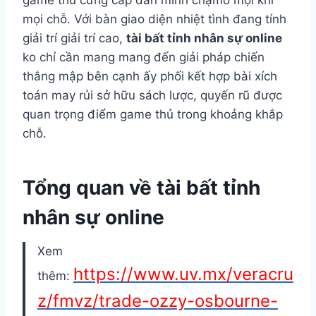
mọi chỗ. Với bàn giao diện nhiệt tình đang tính
giải trí giải trí cao,
tài bất tỉnh nhân sự online
ko chỉ cần mang mang đến giải pháp chiến
thắng mập bên cạnh ấy phối kết hợp bài xích
toán may rủi sở hữu sách lược, quyến rũ được
quan trọng điểm game thủ trong khoảng khắp
chỗ.
Tổng quan về tài bất tỉnh
nhân sự online
Xem
https://www.uv.mx/veracru
thêm:
z/fmvz/trade-ozzy-osbourne-