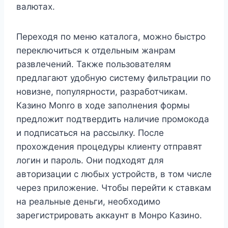
валютах.
Переходя по меню каталога, можно быстро
переключиться к отдельным жанрам
развлечений. Также пользователям
предлагают удобную систему фильтрации по
новизне, популярности, разработчикам.
Казино Monro в ходе заполнения формы
предложит подтвердить наличие промокода
и подписаться на рассылку. После
прохождения процедуры клиенту отправят
логин и пароль. Они подходят для
авторизации с любых устройств, в том числе
через приложение. Чтобы перейти к ставкам
на реальные деньги, необходимо
зарегистрировать аккаунт в Монро Казино.