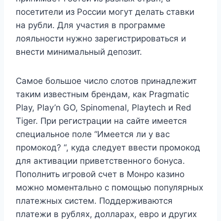
посетители из России могут делать ставки
на рубли. Для участия в программе
лояльности нужно зарегистрироваться и
внести минимальный депозит.
Самое большое число слотов принадлежит
таким известным брендам, как Pragmatic
Play, Play’n GO, Spinomenal, Playtech и Red
Tiger. При регистрации на сайте имеется
специальное поле “Имеется ли у вас
промокод? “, куда следует ввести промокод
для активации приветственного бонуса.
Пополнить игровой счет в Монро казино
можно моментально с помощью популярных
платежных систем. Поддерживаются
платежи в рублях, долларах, евро и других