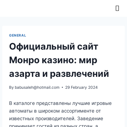
OUR LATEST NEWS & RELEASES
GENERAL
Официальный сайт
Монро казино: мир
азарта и развлечений
By
babusaleh@hotmail.com
29 February 2024
В каталоге представлены лучшие игровые
автоматы в широком ассортименте от
известных производителей. Заведение
принимает гостей из разных стран, а