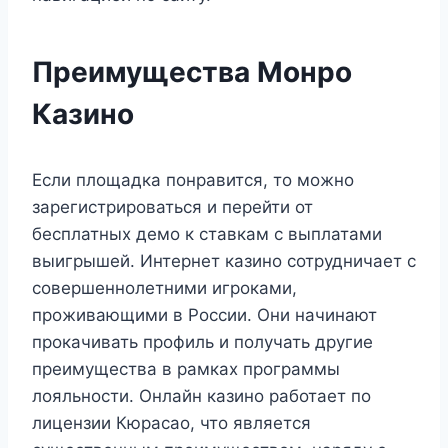
Преимущества Монро
Казино
Если площадка понравится, то можно
зарегистрироваться и перейти от
бесплатных демо к ставкам с выплатами
выигрышей. Интернет казино сотрудничает с
совершеннолетними игроками,
проживающими в России. Они начинают
прокачивать профиль и получать другие
преимущества в рамках программы
лояльности. Онлайн казино работает по
лицензии Кюрасао, что является