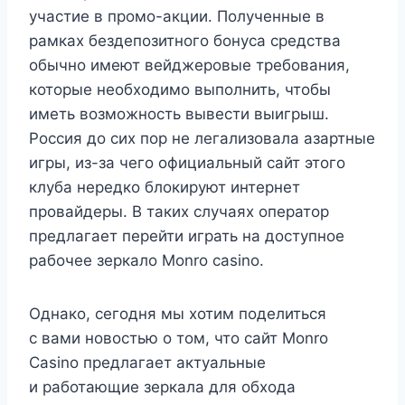
участие в промо-акции. Полученные в
рамках бездепозитного бонуса средства
обычно имеют вейджеровые требования,
которые необходимо выполнить, чтобы
иметь возможность вывести выигрыш.
Россия до сих пор не легализовала азартные
игры, из-за чего официальный сайт этого
клуба нередко блокируют интернет
провайдеры. В таких случаях оператор
предлагает перейти играть на доступное
рабочее зеркало Monro casino.
Однако, сегодня мы хотим поделиться
с вами новостью о том, что сайт Monro
Casino предлагает актуальные
и работающие зеркала для обхода