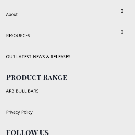
About
RESOURCES
OUR LATEST NEWS & RELEASES
Product Range
ARB BULL BARS
Privacy Policy
FOLLOW US