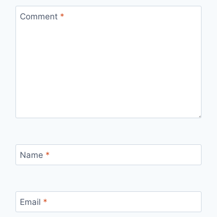
Comment
*
Name
*
Email
*