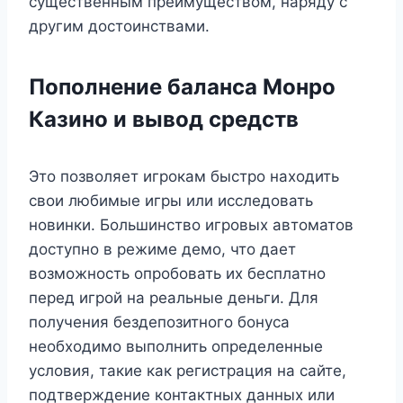
существенным преимуществом, наряду с
другим достоинствами.
Пополнение баланса Монро
Казино и вывод средств
Это позволяет игрокам быстро находить
свои любимые игры или исследовать
новинки. Большинство игровых автоматов
доступно в режиме демо, что дает
возможность опробовать их бесплатно
перед игрой на реальные деньги. Для
получения бездепозитного бонуса
необходимо выполнить определенные
условия, такие как регистрация на сайте,
подтверждение контактных данных или