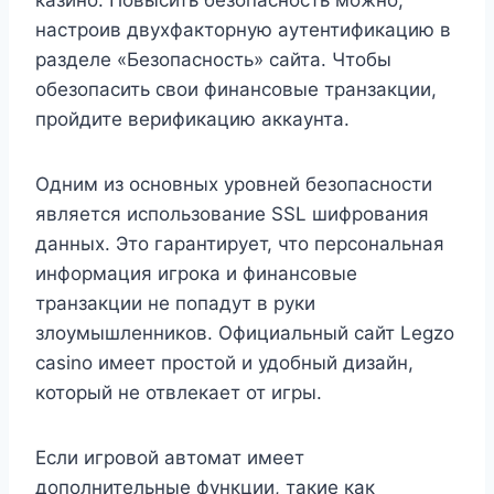
настроив двухфакторную аутентификацию в
разделе «Безопасность» сайта. Чтобы
обезопасить свои финансовые транзакции,
пройдите верификацию аккаунта.
Одним из основных уровней безопасности
является использование SSL шифрования
данных. Это гарантирует, что персональная
информация игрока и финансовые
транзакции не попадут в руки
злоумышленников. Официальный сайт Legzo
casino имеет простой и удобный дизайн,
который не отвлекает от игры.
Если игровой автомат имеет
дополнительные функции, такие как