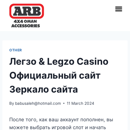
OUR LATEST NEWS & RELEASES
OTHER
Легзо & Legzo Casino
Официальный сайт
Зеркало сайта
By
babusaleh@hotmail.com
11 March 2024
После того, как ваш аккаунт пополнен, вы
можете выбрать игровой слот и начать