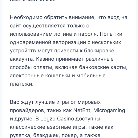
Необходимо обратить внимание, что вход на
сайт осуществляется только с
использованием логина и пароля. Попытки
одновременной авторизации с нескольких
устройств могут привести к блокировке
аккаунта. Казино принимает различные
способы оплаты, включая банковские карты,
электронные кошельки и мобильные
платежи.
Вас ждут лучшие игры от мировых
провайдеров, таких как NetEnt, Microgaming
и другие. В Legzo Casino доступны
классические азартные игры, такие как
рулетка, блэкджек, покер, а также