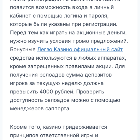
появится возможность входа в личный
кабинет с помощью логина и пароля,
которые были указаны при регистрации.
Перед тем как играть на акционные деньги,
нужно изучить условия промо предложений.
Бонусные
Легзо Казино официальный сайт
средства используются в любых аппаратах,
кроме запрещенных правилами акции. Для
получения релоадов сумма депозитов
игрока за текущую неделю должна
превысить 4000 рублей. Проверить
доступность релоадов можно с помощью
менеджеров саппорта.
Кроме того, казино придерживается
принципов ответственной игры и