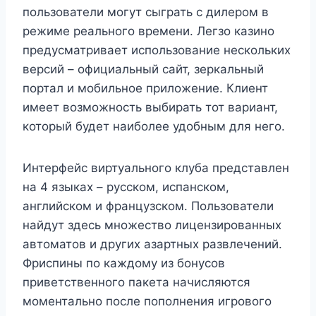
пользователи могут сыграть с дилером в
режиме реального времени. Легзо казино
предусматривает использование нескольких
версий – официальный сайт, зеркальный
портал и мобильное приложение. Клиент
имеет возможность выбирать тот вариант,
который будет наиболее удобным для него.
Интерфейс виртуального клуба представлен
на 4 языках – русском, испанском,
английском и французском. Пользователи
найдут здесь множество лицензированных
автоматов и других азартных развлечений.
Фриспины по каждому из бонусов
приветственного пакета начисляются
моментально после пополнения игрового