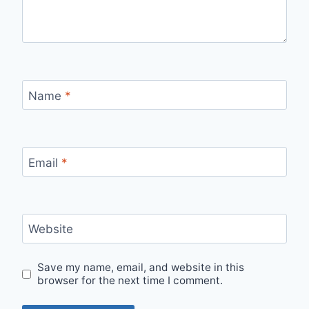
Name
*
Email
*
Website
Save my name, email, and website in this
browser for the next time I comment.