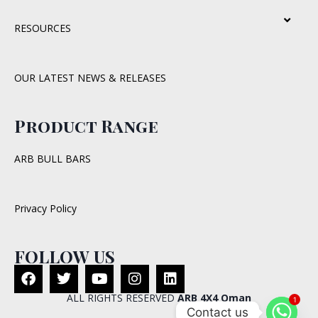
RESOURCES
OUR LATEST NEWS & RELEASES
Product Range
ARB BULL BARS
Privacy Policy
FOLLOW US
ALL RIGHTS RESERVED
ARB 4X4 Oman
1
Contact us