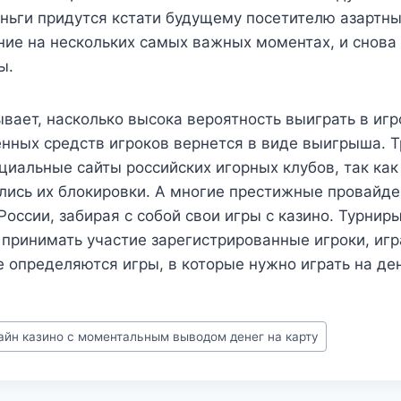
еньги придутся кстати будущему посетителю азартн
ние на нескольких самых важных моментах, и снов
ы.
вает, насколько высока вероятность выиграть в иг
енных средств игроков вернется в виде выигрыша. Т
циальные сайты российских игорных клубов, так как
лись их блокировки. А многие престижные провайде
России, забирая с собой свои игры с казино. Турнир
 принимать участие зарегистрированные игроки, иг
е определяются игры, в которые нужно играть на де
йн казино с моментальным выводом денег на карту