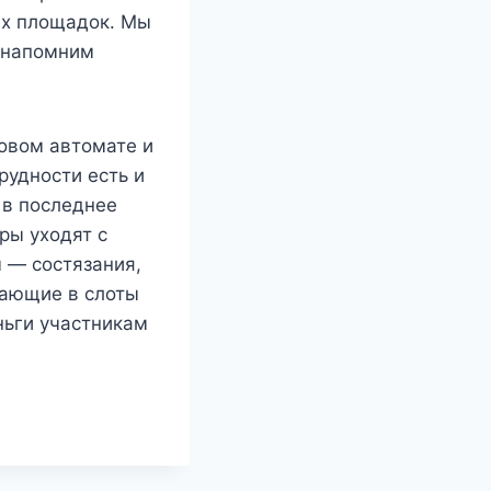
ых площадок. Мы
а напомним
ровом автомате и
рудности есть и
 в последнее
ры уходят с
ы — состязания,
рающие в слоты
ньги участникам