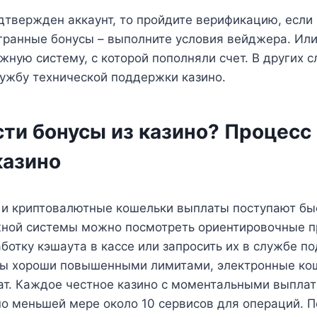
одтвержден аккаунт, то пройдите верификацию, если
гранные бонусы – выполните условия вейджера. Ил
жную систему, с которой пополняли счет. В других с
ужбу технической поддержки казино.
сти бонусы из казино? Процесс
казино
 и криптовалютные кошельки выплаты поступают бы
ной системы можно посмотреть ориентировочные 
ботку кэшаута в кассе или запросить их в службе п
ты хороши повышенными лимитами, электронные ко
ат. Каждое честное казино с моментальными выпла
о меньшей мере около 10 сервисов для операций. 