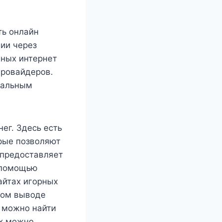
ть онлайн
ии через
ных интернет
провайдеров.
нтальным
ег. Здесь есть
рые позволяют
 предоставляет
С помощью
айтах игорных
ром выводе
е можно найти
ах можно