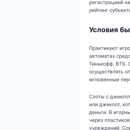
регистрацией на
рейтинг субъект
Условия бы
Практикуют игр
автоматах средс
Тинькофф, ВТБ. 
осуществлять оп
мгновенные пер
Слоты с джекпо
или джекпот, ко
деньги. В игорн
через пластико
учреждений. Сов