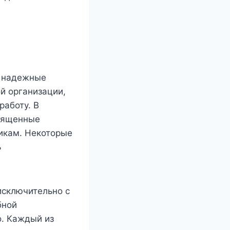
у надежные
й организации,
работу. В
священные
икам. Некоторые
ь
исключительно с
бной
о. Каждый из