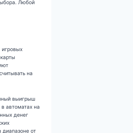
выбора. Любой
 игровых
 карты
ляют
считывать на
омный выигрыш
 в автоматах на
анных денег
ских
 диапазоне от