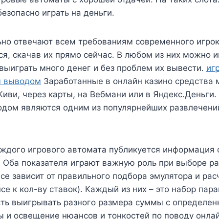
безопасно играть на деньги.
но отвечают всем требованиям современного игрок
я, скачав их прямо сейчас. В любом из них можно и
 выиграть много денег и без проблем их вывести.
иг
м выводом
Заработанные в онлайн казино средства
Киви, через карты, на Вебмани или в Яндекс.Деньги.
одом являются одним из популярнейших развлечений
аждого игрового автомата публикуется информация 
. Оба показателя играют важную роль при выборе р
се зависит от правильного подбора эмулятора и рас
се к кол-ву ставок). Каждый из них – это набор пар
ть выигрывать разного размера суммы с определенн
ы и освещение нюансов и тонкостей по поводу онла