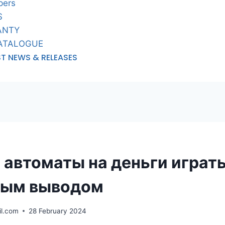
pers
S
ANTY
ATALOGUE
T NEWS & RELEASES
 автоматы на деньги играт
ным выводом
l.com
28 February 2024