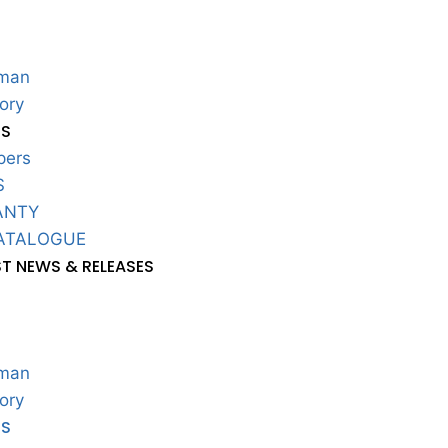
man
ory
ES
pers
S
ANTY
ATALOGUE
T NEWS & RELEASES
man
ory
ES