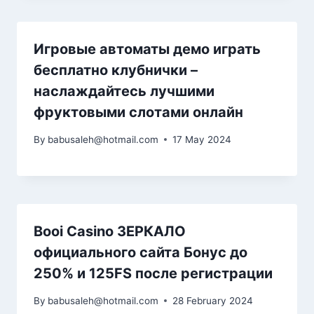
Игровые автоматы демо играть
бесплатно клубнички –
наслаждайтесь лучшими
фруктовыми слотами онлайн
By
babusaleh@hotmail.com
17 May 2024
Booi Casino ЗЕРКАЛО
официального сайта Бонус до
250% и 125FS после регистрации
By
babusaleh@hotmail.com
28 February 2024