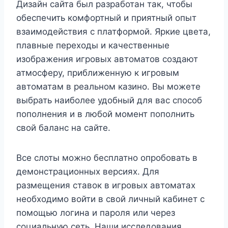
Дизайн сайта был разработан так, чтобы
обеспечить комфортный и приятный опыт
взаимодействия с платформой. Яркие цвета,
плавные переходы и качественные
изображения игровых автоматов создают
атмосферу, приближенную к игровым
автоматам в реальном казино. Вы можете
выбрать наиболее удобный для вас способ
пополнения и в любой момент пополнить
свой баланс на сайте.
Все слоты можно бесплатно опробовать в
демонстрационных версиях. Для
размещения ставок в игровых автоматах
необходимо войти в свой личный кабинет с
помощью логина и пароля или через
социальную сеть. Наши исследования