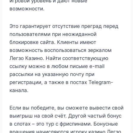
игровой уровень и дают новые
возможности.
Это гарантирует отсутствие преград перед
пользователями при неожиданной
блокировке сайта. Клиенты имеют
возможность воспользоваться зеркалом
Легзо Казино. Найти соответствующую
ссылку можно в любом письме e-mail
рассылки на указанную почту при
регистрации, а также в постах Telegram-
канала.
Если вы победите, вы сможете вывести свой
выигрыш на свой счёт. Другой частый бонус
в слотах – это тур с фриспинами. Бонусные
вращения начисляются игроку казино Легзо