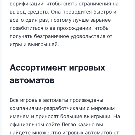
верификации, чтобы снять ограничения на
вывод средств. Она проводится быстро и
всего один раз, поэтому лучше заранее
позаботиться о ее прохождении, чтобы
получать безграничное удовольствие от
игры и выигрышей.
Ассортимент игровых
автоматов
Все игровые автоматы произведены
компаниями-разработчиками с мировым
именем и приносят большие выигрыши. На
официальном сайте Легзо казино вы
найдете множество игровых автоматов от