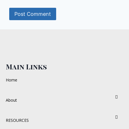
Main Links
Home
About
RESOURCES