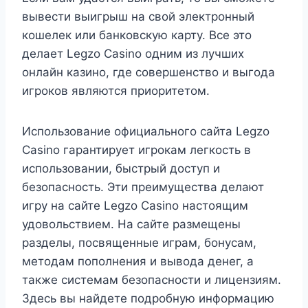
вывести выигрыш на свой электронный
кошелек или банковскую карту. Все это
делает Legzo Casino одним из лучших
онлайн казино, где совершенство и выгода
игроков являются приоритетом.
Использование официального сайта Legzo
Casino гарантирует игрокам легкость в
использовании, быстрый доступ и
безопасность. Эти преимущества делают
игру на сайте Legzo Casino настоящим
удовольствием. На сайте размещены
разделы, посвященные играм, бонусам,
методам пополнения и вывода денег, а
также системам безопасности и лицензиям.
Здесь вы найдете подробную информацию