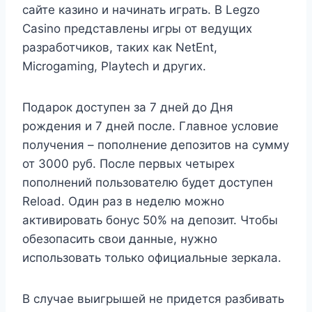
сайте казино и начинать играть. В Legzo
Casino представлены игры от ведущих
разработчиков, таких как NetEnt,
Microgaming, Playtech и других.
Подарок доступен за 7 дней до Дня
рождения и 7 дней после. Главное условие
получения – пополнение депозитов на сумму
от 3000 руб. После первых четырех
пополнений пользователю будет доступен
Reload. Один раз в неделю можно
активировать бонус 50% на депозит. Чтобы
обезопасить свои данные, нужно
использовать только официальные зеркала.
В случае выигрышей не придется разбивать