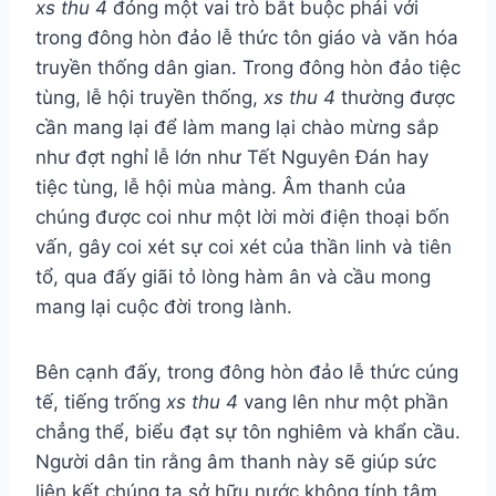
xs thu 4
đóng một vai trò bắt buộc phải với
trong đông hòn đảo lễ thức tôn giáo và văn hóa
truyền thống dân gian. Trong đông hòn đảo tiệc
tùng, lễ hội truyền thống,
xs thu 4
thường được
cần mang lại để làm mang lại chào mừng sắp
như đợt nghỉ lễ lớn như Tết Nguyên Đán hay
tiệc tùng, lễ hội mùa màng. Âm thanh của
chúng được coi như một lời mời điện thoại bốn
vấn, gây coi xét sự coi xét của thần linh và tiên
tổ, qua đấy giãi tỏ lòng hàm ân và cầu mong
mang lại cuộc đời trong lành.
Bên cạnh đấy, trong đông hòn đảo lễ thức cúng
tế, tiếng trống
xs thu 4
vang lên như một phần
chẳng thể, biểu đạt sự tôn nghiêm và khẩn cầu.
Người dân tin rằng âm thanh này sẽ giúp sức
liên kết chúng ta sở hữu nước không tính tâm