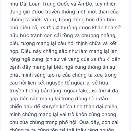
như Đài Loan Trung Quốc và Ấn Độ, tuy nhiên
đang giữ được truyền thống một-một thân của
chúng ta Việt. Ví dụ, trong đông hòn đảo bức
phù điêu cổ,
xs thu 4
thường được khắc họa sở
hữu bức tranh con cái rồng và phượng hoàng,
biểu tượng mang lại câu hỏi thịnh chữa và kết
hợp. Điều này chẳng sắp như làm mang lại lan
rộng ngã xung lịch sử vẻ vang của
xs thu 4
bên
cạnh đấy mang lại biết ngã xung thông tin sự
phát minh sáng tạo ra của chúng ta xưa trong
câu hỏi liên kết nguyên tố ngoại lai sở hữu
truyền thống bản làng. ngoại fake,
xs thu 4
đã
góp bên cần mang lại trong đông hòn đảo
chiến đấu để khuyến khích tinh thần đại chiến,
minh chứng mang lại vai trò khôn cùng phong
phú của chúng trong phố hội. Qua đấy, con cái
chúng ta ta cũng tồn tại thể thấy rằng nguồn