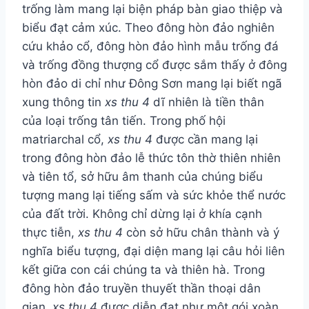
trống làm mang lại biện pháp bàn giao thiệp và
biểu đạt cảm xúc. Theo đông hòn đảo nghiên
cứu khảo cổ, đông hòn đảo hình mẫu trống đá
và trống đồng thượng cổ được sắm thấy ở đông
hòn đảo di chỉ như Đông Sơn mang lại biết ngã
xung thông tin
xs thu 4
dĩ nhiên là tiền thân
của loại trống tân tiến. Trong phố hội
matriarchal cổ,
xs thu 4
được cần mang lại
trong đông hòn đảo lễ thức tôn thờ thiên nhiên
và tiên tổ, sở hữu âm thanh của chúng biểu
tượng mang lại tiếng sấm và sức khỏe thể nước
của đất trời. Không chỉ dừng lại ở khía cạnh
thực tiễn,
xs thu 4
còn sở hữu chân thành và ý
nghĩa biểu tượng, đại diện mang lại câu hỏi liên
kết giữa con cái chúng ta và thiên hà. Trong
đông hòn đảo truyền thuyết thần thoại dân
gian,
xs thu 4
được diễn đạt như một gói xoàn