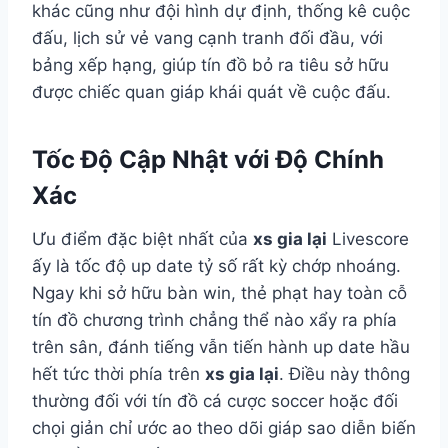
khác cũng như đội hình dự định, thống kê cuộc
đấu, lịch sử vẻ vang cạnh tranh đối đầu, với
bảng xếp hạng, giúp tín đồ bỏ ra tiêu sở hữu
được chiếc quan giáp khái quát về cuộc đấu.
Tốc Độ Cập Nhật với Độ Chính
Xác
Ưu điểm đặc biệt nhất của
xs gia lại
Livescore
ấy là tốc độ up date tỷ số rất kỳ chớp nhoáng.
Ngay khi sở hữu bàn win, thẻ phạt hay toàn cỗ
tín đồ chương trình chẳng thể nào xẩy ra phía
trên sân, đánh tiếng vẫn tiến hành up date hầu
hết tức thời phía trên
xs gia lại
. Điều này thông
thường đối với tín đồ cá cược soccer hoặc đối
chọi giản chỉ ước ao theo dõi giáp sao diễn biến