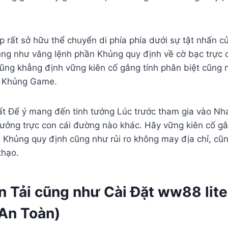
p rất sở hữu thể chuyển di phía phía dưới sự tật nhấn c
ũng như vâng lệnh phần Khủng quy định về cờ bạc trực 
ng khẳng định vững kiên cố gắng tính phân biệt cũng 
n Khủng Game.
ất Để ý mang đến tinh tướng Lúc trước tham gia vào Nha
ưởng trực con cái đường nào khác. Hãy vững kiên cố g
 Khủng quy định cũng như rủi ro không may địa chỉ, cũn
thạo.
 Tải cũng như Cài Đặt ww88 lite 
An Toàn)