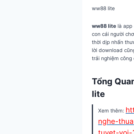
ww88 lite
ww88 lite
là app 
con cái người chơ
thời dịp nhấn thư
lời download cũn
trải nghiệm công
Tổng Qua
lite
ht
Xem thêm:
nghe-thua
tuyet-voi