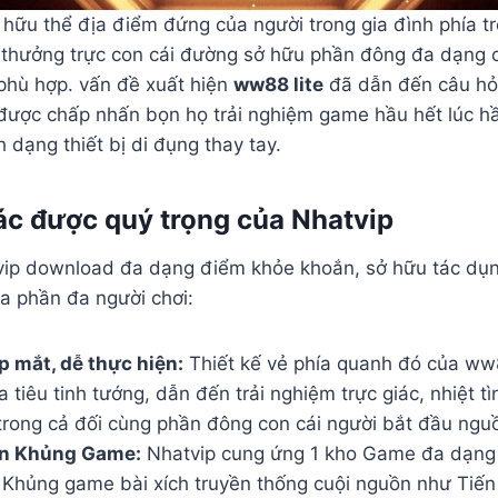
 hữu thể địa điểm đứng của người trong gia đình phía t
thưởng trực con cái đường sở hữu phần đông đa dạng c
phù hợp. vấn đề xuất hiện
ww88 lite
đã dẫn đến câu hỏi
được chấp nhấn bọn họ trải nghiệm game hầu hết lúc h
h dạng thiết bị di đụng thay tay.
c được quý trọng của Nhatvip
p download đa dạng điểm khỏe khoắn, sở hữu tác dụng
 phần đa người chơi:
p mắt, dễ thực hiện:
Thiết kế vẻ phía quanh đó của ww
 tiêu tinh tướng, dẫn đến trải nghiệm trực giác, nhiệt t
trong cả đối cùng phần đông con cái người bắt đầu nguồ
ần Khủng Game:
Nhatvip cung ứng 1 kho Game đa dạng 
Khủng game bài xích truyền thống cuội nguồn như Tiế