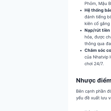
Phỏm, Mậu Bi
Hệ thống bả
đánh tiếng b
kiên cố gắng 
Nạp/rút tiền
hóa, được ch
thông qua đa
Chăm sóc con
của Nhatvip l
chơi 24/7.
Nhược điểm 
Bên cạnh phần đô
yếu đề xuất lưu v