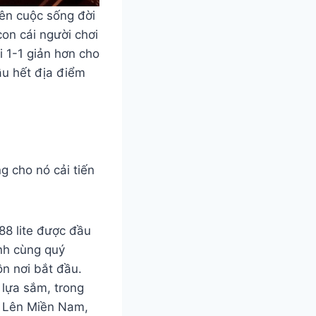
rên cuộc sống đời
on cái người chơi
 1-1 giản hơn cho
ầu hết địa điểm
 cho nó cải tiến
88 lite được đầu
ình cùng quý
n nơi bắt đầu.
lựa sắm, trong
n Lên Miền Nam,