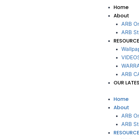
Home
About
ARB O
ARB St
RESOURC
Wallpa
VIDEO
WARR
ARB C
OUR LATES
Home
About
ARB O
ARB St
RESOURC