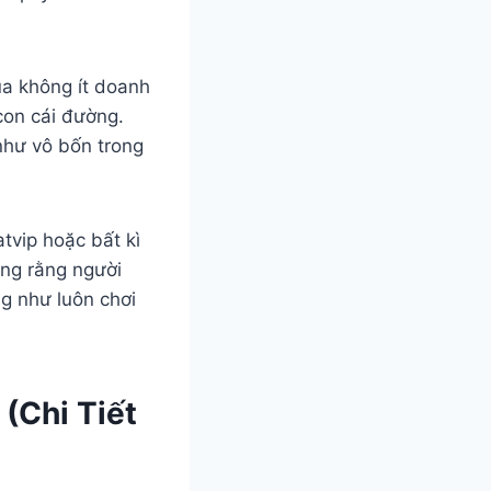
ủa không ít doanh
con cái đường.
như vô bốn trong
tvip hoặc bất kì
ắng rằng người
g như luôn chơi
(Chi Tiết