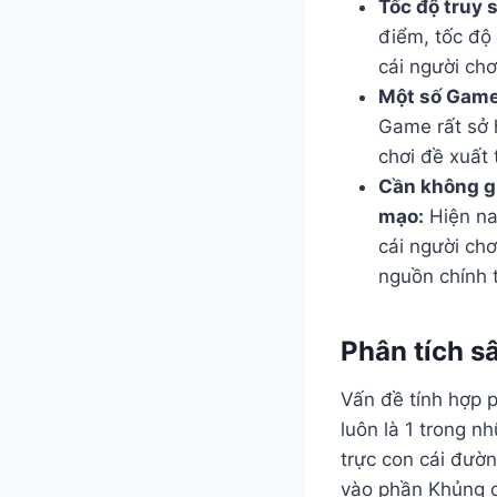
Tốc độ truy 
điểm, tốc độ
cái người chơ
Một số Game 
Game rất sở 
chơi đề xuất 
Cần không g
mạo:
Hiện na
cái người ch
nguồn chính 
Phân tích s
Vấn đề tính hợp 
luôn là 1 trong n
trực con cái đườ
vào phần Khủng c