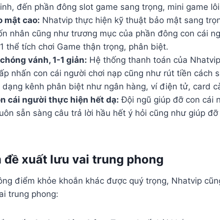
nh, đến phần đông slot game sang trọng, mini game lôi
o mật cao:
Nhatvip thực hiện kỹ thuật bảo mật sang trọ
ốn nhân cũng như trương mục của phần đông con cái ng
1 thể tích chơi Game thận trọng, phân biệt.
 chóng vánh, 1-1 giản:
Hệ thống thanh toán của Nhatvi
ấp nhấn con cái người chơi nạp cũng như rút tiền cách 
 dạng kênh phân biệt như ngân hàng, ví điện tử, card c
 cái người thực hiện hết dạ:
Đội ngũ giúp đỡ con cái 
uôn sẵn sàng câu trả lời hầu hết ý hỏi cũng như giúp đỡ
đề xuất lưu vai trung phong
ng điểm khỏe khoắn khác được quý trọng, Nhatvip cũng
ai trung phong: