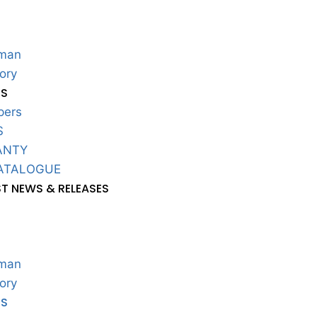
man
ory
ES
pers
S
ANTY
ATALOGUE
T NEWS & RELEASES
man
ory
ES