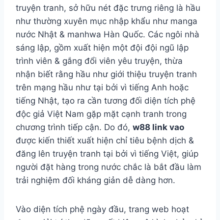
truyện tranh, sở hữu nét đặc trưng riêng là hầu
như thường xuyên mục nhập khẩu như manga
nước Nhật & manhwa Hàn Quốc. Các ngôi nhà
sáng lập, gồm xuất hiện một đội đội ngũ lập
trình viên & gắng đổi viên yêu truyện, thừa
nhận biết rằng hầu như giới thiệu truyện tranh
trên mạng hầu như tại bởi vì tiếng Anh hoặc
tiếng Nhật, tạo ra cần tương đối diện tích phệ
độc giả Việt Nam gặp mặt cạnh tranh trong
chương trình tiếp cận. Do đó,
w88 link vao
được kiến thiết xuất hiện chỉ tiêu bệnh dịch &
đăng lên truyện tranh tại bởi vì tiếng Việt, giúp
người đặt hàng trong nước chắc là bắt đầu làm
trải nghiệm đối kháng giản dễ dàng hơn.
Vào diện tích phệ ngày đầu, trang web hoạt