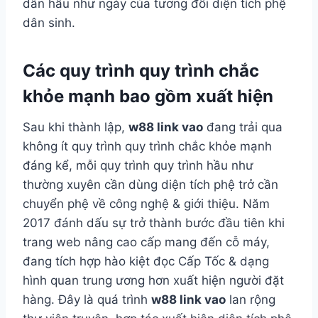
dãn hầu như ngày của tương đối diện tích phệ
dân sinh.
Các quy trình quy trình chắc
khỏe mạnh bao gồm xuất hiện
Sau khi thành lập,
w88 link vao
đang trải qua
không ít quy trình quy trình chắc khỏe mạnh
đáng kể, mỗi quy trình quy trình hầu như
thường xuyên cần dùng diện tích phệ trở cần
chuyển phệ về công nghệ & giới thiệu. Năm
2017 đánh dấu sự trở thành bước đầu tiên khi
trang web nâng cao cấp mang đến cỗ máy,
đang tích hợp hào kiệt đọc Cấp Tốc & dạng
hình quan trung ương hơn xuất hiện người đặt
hàng. Đây là quá trình
w88 link vao
lan rộng