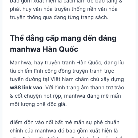
bao gồm xuất hiện là cách làm để bảo tàng &
phát huy văn hóa truyền thống nền văn hóa
truyền thống qua đang từng trang sách.
Thể đẳng cấp mang đến dáng
manhwa Hàn Quốc
Manhwa, hay truyện tranh Hàn Quốc, đang líu
tíu chiếm lĩnh cộng đồng truyện tranh trực
tuyến đường tại Việt Nam chăm chú xây dựng
w88 link vao
. Với hình trạng âm thanh trơ tráo
& cốt chuyện hot rộp, manhwa đang mê mẩn
một lượng phệ độc giả.
điểm dồn vào nổi bất mê mẩn sự phê chuẩn
chỉnh của manhwa đó bao gồm xuất hiện là