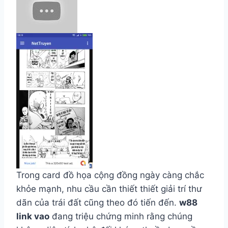
Trong card đồ họa cộng đồng ngày càng chắc
khỏe mạnh, nhu cầu cần thiết thiết giải trí thư
dãn của trái đất cũng theo đó tiến đến.
w88
link vao
đang triệu chứng minh rằng chúng