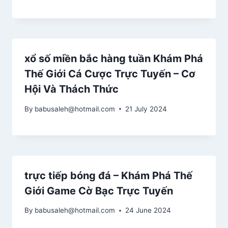
xổ số miền bắc hàng tuần Khám Phá
Thế Giới Cá Cược Trực Tuyến – Cơ
Hội Và Thách Thức
By
babusaleh@hotmail.com
21 July 2024
trực tiếp bóng đá – Khám Phá Thế
Giới Game Cờ Bạc Trực Tuyến
By
babusaleh@hotmail.com
24 June 2024