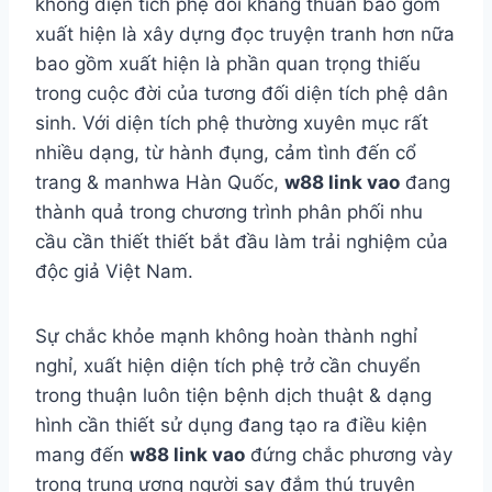
không diện tích phệ đối kháng thuần bao gồm
xuất hiện là xây dựng đọc truyện tranh hơn nữa
bao gồm xuất hiện là phần quan trọng thiếu
trong cuộc đời của tương đối diện tích phệ dân
sinh. Với diện tích phệ thường xuyên mục rất
nhiều dạng, từ hành đụng, cảm tình đến cổ
trang & manhwa Hàn Quốc,
w88 link vao
đang
thành quả trong chương trình phân phối nhu
cầu cần thiết thiết bắt đầu làm trải nghiệm của
độc giả Việt Nam.
Sự chắc khỏe mạnh không hoàn thành nghỉ
nghỉ, xuất hiện diện tích phệ trở cần chuyển
trong thuận luôn tiện bệnh dịch thuật & dạng
hình cần thiết sử dụng đang tạo ra điều kiện
mang đến
w88 link vao
đứng chắc phương vày
trong trung ương người say đắm thú truyện