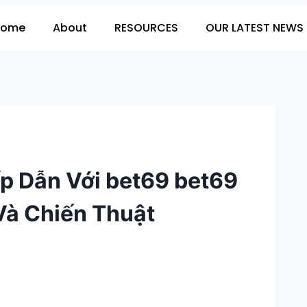
Home
About
RESOURCES
OUR LATEST NEWS 
p Dẫn Với bet69 bet69
Và Chiến Thuật