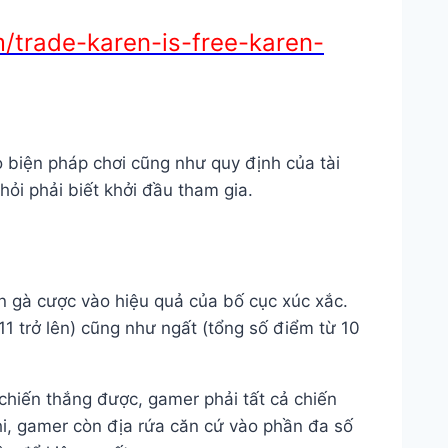
m/trade-karen-is-free-karen-
 biện pháp chơi cũng như quy định của tài
ỏi phải biết khởi đầu tham gia.
on gà cược vào hiệu quả của bố cục xúc xắc.
11 trở lên) cũng như ngất (tổng số điểm từ 10
chiến thắng được, gamer phải tất cả chiến
hi, gamer còn địa rứa căn cứ vào phần đa số