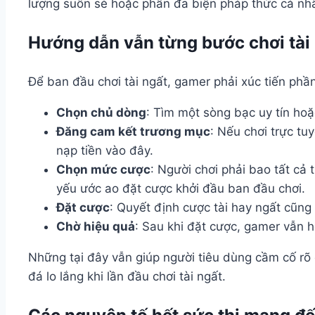
lượng suôn sẻ hoặc phần đa biện pháp thức cá nhâ
Hướng dẫn vẫn từng bước chơi tài
Để ban đầu chơi tài ngất, gamer phải xúc tiến phầ
Chọn chủ dòng
: Tìm một sòng bạc uy tín ho
Đăng cam kết trương mục
: Nếu chơi trực tu
nạp tiền vào đây.
Chọn mức cược
: Người chơi phải bao tất cả 
yếu ước ao đặt cược khởi đầu ban đầu chơi.
Đặt cược
: Quyết định cược tài hay ngất cũng 
Chờ hiệu quả
: Sau khi đặt cược, gamer vẫn h
Những tại đây vẫn giúp người tiêu dùng cầm cố r
đá lo lắng khi lần đầu chơi tài ngất.