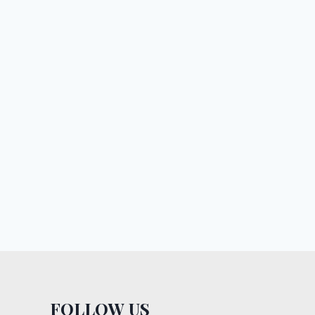
FOLLOW US