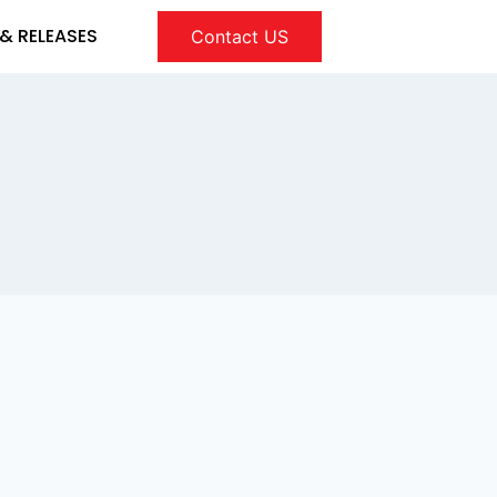
& RELEASES
Contact US