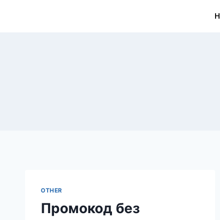
OTHER
Промокод без