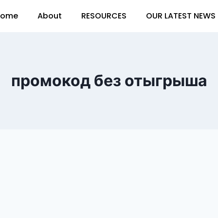
Home
About
RESOURCES
OUR LATEST NEWS 
промокод без отыгрыша