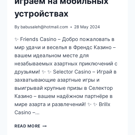
играем на мобильных
устройствах
By
babusaleh@hotmail.com
28 May 2024
✨ Friends Casino – Добро пожаловать в
мир удачи и веселья в Френдс Казино –
вашем идеальном месте для
незабываемых азартных приключений с
друзьями! ✨ ✨ Selector Casino – Играй в
захватывающие азартные игры и
выигрывай крупные призы в Селектор
Казино – вашем надёжном партнёре в
мире азарта и развлечений! ✨ ✨ Brillx
Casino –…
READ MORE