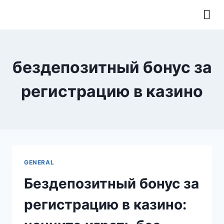
OUR LATEST NEWS & RELEASES
бездепозитный бонус за
регистрацию в казино
GENERAL
Бездепозитный бонус за
регистрацию в казино: