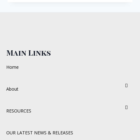
Main Links
Home
About
RESOURCES
OUR LATEST NEWS & RELEASES