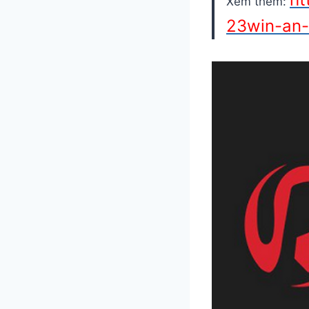
Xem thêm:
23win-an-