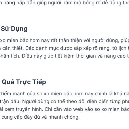
nh năng hấp dẫn giúp người hâm mộ bóng rổ dễ dàng theo
ễ Sử Dụng
 xo mien bắc hom nay rất thân thiện với người dùng, gi
n cần thiết. Các danh mục được sắp xếp rõ ràng, từ lịch 
phân tích. Điều này giúp tiết kiệm thời gian và nâng cao 
 Quả Trực Tiếp
điểm mạnh của so xo mien bắc hom nay chính là khả nă
 trận đấu. Người dùng có thể theo dõi diễn biến từng ph
i xem truyền hình. Chỉ cần vào web vào so xo mien bắ
c cung cấp đầy đủ và nhanh chóng.