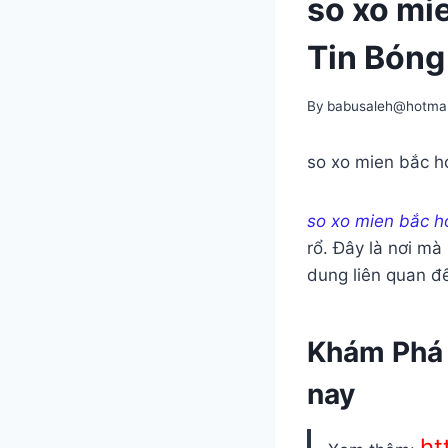
so xo mi
Tin Bóng
By
babusaleh@hotmai
so xo mien bắc 
so xo mien bắc 
rổ. Đây là nơi mà
dung liên quan đ
Khám Phá 
nay
ht