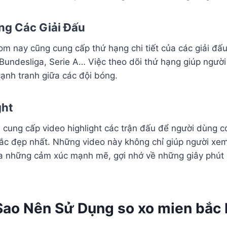
ng Các Giải Đấu
om nay cũng cung cấp thứ hạng chi tiết của các giải đấ
 Bundesliga, Serie A… Việc theo dõi thứ hạng giúp ngườ
cạnh tranh giữa các đội bóng.
ght
 cung cấp video highlight các trận đấu để người dùng c
c đẹp nhất. Những video này không chỉ giúp người xem t
a những cảm xúc mạnh mẽ, gợi nhớ về những giây phút k
 Sao Nên Sử Dụng so xo mien bắc