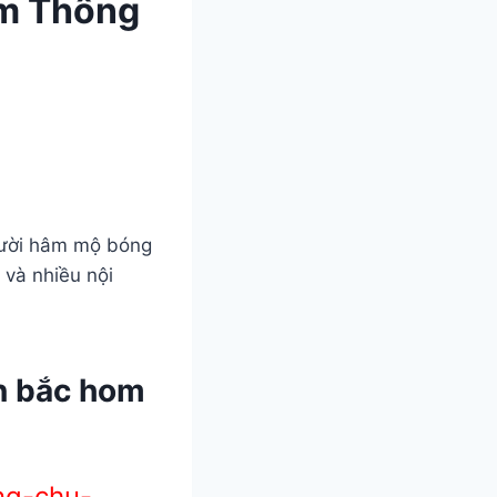
ếm Thông
gười hâm mộ bóng
 và nhiều nội
n bắc hom
ng-chu-