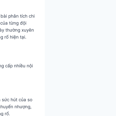
ài phân tích chi
 của từng đội
này thường xuyên
 rổ hiện tại.
ng cấp nhiều nội
n sức hút của so
 chuyển nhượng,
g rổ.