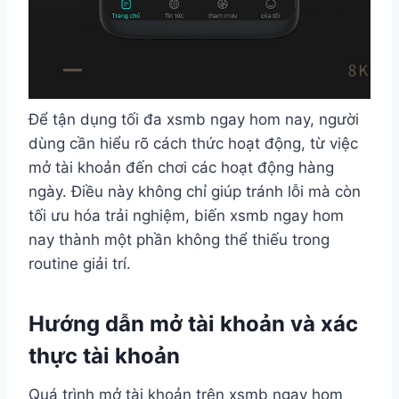
Để tận dụng tối đa xsmb ngay hom nay, người
dùng cần hiểu rõ cách thức hoạt động, từ việc
mở tài khoản đến chơi các hoạt động hàng
ngày. Điều này không chỉ giúp tránh lỗi mà còn
tối ưu hóa trải nghiệm, biến xsmb ngay hom
nay thành một phần không thể thiếu trong
routine giải trí.
Hướng dẫn mở tài khoản và xác
thực tài khoản
Quá trình mở tài khoản trên xsmb ngay hom