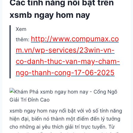
Các tính năng nổi bật trên
xsmb ngay hom nay
Xem
http://www.compumax.co
thêm:
m.vn/wp-services/23win-vn-
co-danh-thuc-van-may-cham-
ngo-thanh-cong-17-06-2025
xsmb ngay hom nay nổi bật với vô số tính năng
hiện đại, biến nó thành một điểm đến lý tưởng
cho những ai yêu thích giải trí trực tuyến. Từ