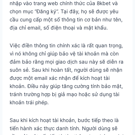
nhập vào trang web chính thức của 8kbet và
chọn mục “Đăng ký”. Tại đây, họ sẽ được yêu
cầu cung cấp một số thông tin cơ bản như tên,
địa chỉ email, số điện thoại và mật khẩu.
Việc điền thông tin chính xác là rất quan trọng,
vì nó không chỉ giúp bảo vệ tài khoản mà còn
đảm bảo rằng mọi giao dịch sau này sẽ diễn ra
suôn sẻ. Sau khi hoàn tất, người dùng sẽ nhận
được một email xác nhận để kích hoạt tài
khoản. Điều này giúp tăng cường tính bảo mật,
tránh trường hợp bị giả mạo hoặc sử dụng tài
khoản trái phép.
Sau khi kích hoạt tài khoản, bước tiếp theo là
tiến hành xác thực danh tính. Người dùng sẽ