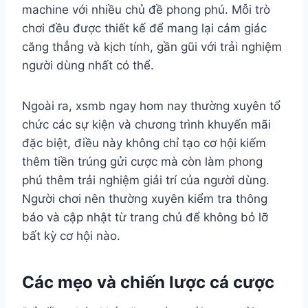
machine với nhiều chủ đề phong phú. Mỗi trò
chơi đều được thiết kế để mang lại cảm giác
căng thẳng và kịch tính, gần gũi với trải nghiệm
người dùng nhất có thể.
Ngoài ra, xsmb ngay hom nay thường xuyên tổ
chức các sự kiện và chương trình khuyến mãi
đặc biệt, điều này không chỉ tạo cơ hội kiếm
thêm tiền trúng gửi cược mà còn làm phong
phú thêm trải nghiệm giải trí của người dùng.
Người chơi nên thường xuyên kiểm tra thông
báo và cập nhật từ trang chủ để không bỏ lỡ
bất kỳ cơ hội nào.
Các mẹo và chiến lược cá cược