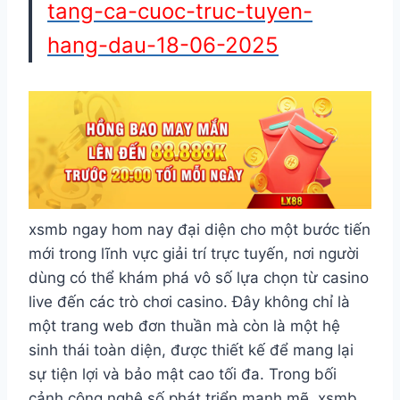
tang-ca-cuoc-truc-tuyen-
hang-dau-18-06-2025
xsmb ngay hom nay đại diện cho một bước tiến
mới trong lĩnh vực giải trí trực tuyến, nơi người
dùng có thể khám phá vô số lựa chọn từ casino
live đến các trò chơi casino. Đây không chỉ là
một trang web đơn thuần mà còn là một hệ
sinh thái toàn diện, được thiết kế để mang lại
sự tiện lợi và bảo mật cao tối đa. Trong bối
cảnh công nghệ số phát triển mạnh mẽ, xsmb