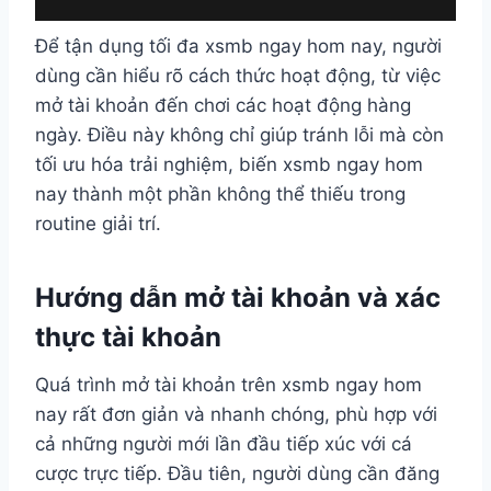
Để tận dụng tối đa xsmb ngay hom nay, người
dùng cần hiểu rõ cách thức hoạt động, từ việc
mở tài khoản đến chơi các hoạt động hàng
ngày. Điều này không chỉ giúp tránh lỗi mà còn
tối ưu hóa trải nghiệm, biến xsmb ngay hom
nay thành một phần không thể thiếu trong
routine giải trí.
Hướng dẫn mở tài khoản và xác
thực tài khoản
Quá trình mở tài khoản trên xsmb ngay hom
nay rất đơn giản và nhanh chóng, phù hợp với
cả những người mới lần đầu tiếp xúc với cá
cược trực tiếp. Đầu tiên, người dùng cần đăng