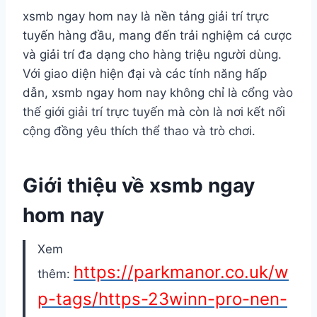
xsmb ngay hom nay là nền tảng giải trí trực
tuyến hàng đầu, mang đến trải nghiệm cá cược
và giải trí đa dạng cho hàng triệu người dùng.
Với giao diện hiện đại và các tính năng hấp
dẫn, xsmb ngay hom nay không chỉ là cổng vào
thế giới giải trí trực tuyến mà còn là nơi kết nối
cộng đồng yêu thích thể thao và trò chơi.
Giới thiệu về xsmb ngay
hom nay
Xem
https://parkmanor.co.uk/w
thêm:
p-tags/https-23winn-pro-nen-