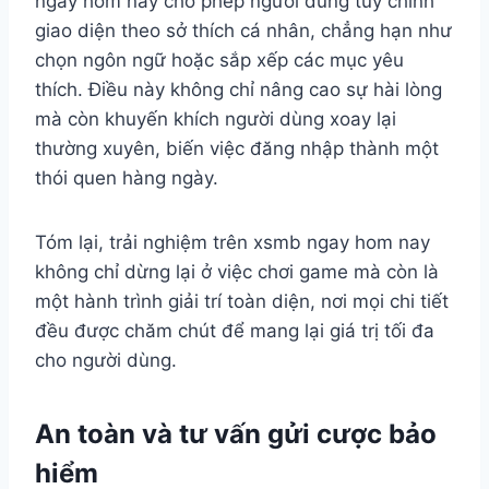
ngay hom nay cho phép người dùng tùy chỉnh
giao diện theo sở thích cá nhân, chẳng hạn như
chọn ngôn ngữ hoặc sắp xếp các mục yêu
thích. Điều này không chỉ nâng cao sự hài lòng
mà còn khuyến khích người dùng xoay lại
thường xuyên, biến việc đăng nhập thành một
thói quen hàng ngày.
Tóm lại, trải nghiệm trên xsmb ngay hom nay
không chỉ dừng lại ở việc chơi game mà còn là
một hành trình giải trí toàn diện, nơi mọi chi tiết
đều được chăm chút để mang lại giá trị tối đa
cho người dùng.
An toàn và tư vấn gửi cược bảo
hiểm