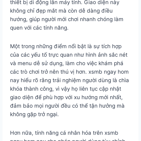
thiết bị di động lẫn máy tính. Giao diện này
không chỉ đẹp mắt mà còn dễ dàng điều
hướng, giúp người mới chơi nhanh chóng làm
quen với các tính năng.
Một trong những điểm nổi bật là sự tích hợp
của các yếu tố trực quan như hình ảnh sắc nét
và menu dễ sử dụng, làm cho việc khám phá
các trò chơi trở nên thú vị hơn. xsmb ngay hom
nay hiểu rõ rằng trải nghiệm người dùng là chìa
khóa thành công, vì vậy họ liên tục cập nhật
giao diện để phù hợp với xu hướng mới nhất,
đảm bảo mọi người đều có thể tận hưởng mà
không gặp trở ngại.
Hơn nữa, tính năng cá nhân hóa trên xsmb