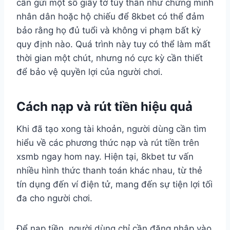
cần gửi một số giấy tờ tùy thân như chứng minh
nhân dân hoặc hộ chiếu để 8kbet có thể đảm
bảo rằng họ đủ tuổi và không vi phạm bất kỳ
quy định nào. Quá trình này tuy có thể làm mất
thời gian một chút, nhưng nó cực kỳ cần thiết
để bảo vệ quyền lợi của người chơi.
Cách nạp và rút tiền hiệu quả
Khi đã tạo xong tài khoản, người dùng cần tìm
hiểu về các phương thức nạp và rút tiền trên
xsmb ngay hom nay. Hiện tại, 8kbet tư vấn
nhiều hình thức thanh toán khác nhau, từ thẻ
tín dụng đến ví điện tử, mang đến sự tiện lợi tối
đa cho người chơi.
Để nạp tiền, người dùng chỉ cần đăng nhập vào