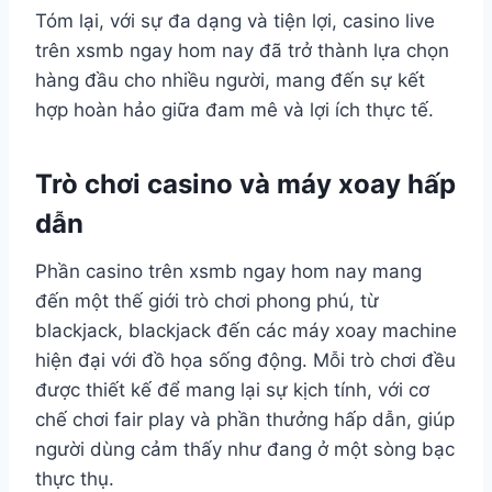
Tóm lại, với sự đa dạng và tiện lợi, casino live
trên xsmb ngay hom nay đã trở thành lựa chọn
hàng đầu cho nhiều người, mang đến sự kết
hợp hoàn hảo giữa đam mê và lợi ích thực tế.
Trò chơi casino và máy xoay hấp
dẫn
Phần casino trên xsmb ngay hom nay mang
đến một thế giới trò chơi phong phú, từ
blackjack, blackjack đến các máy xoay machine
hiện đại với đồ họa sống động. Mỗi trò chơi đều
được thiết kế để mang lại sự kịch tính, với cơ
chế chơi fair play và phần thưởng hấp dẫn, giúp
người dùng cảm thấy như đang ở một sòng bạc
thực thụ.