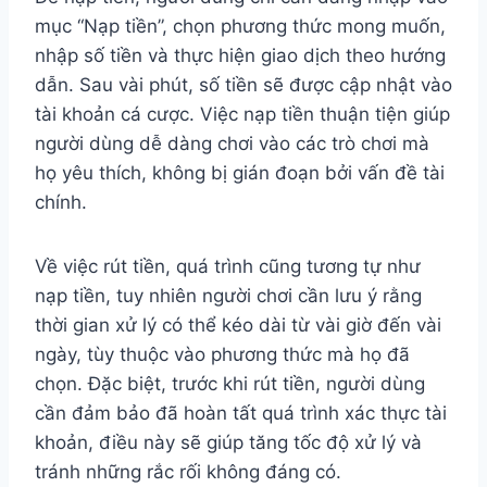
mục “Nạp tiền”, chọn phương thức mong muốn,
nhập số tiền và thực hiện giao dịch theo hướng
dẫn. Sau vài phút, số tiền sẽ được cập nhật vào
tài khoản cá cược. Việc nạp tiền thuận tiện giúp
người dùng dễ dàng chơi vào các trò chơi mà
họ yêu thích, không bị gián đoạn bởi vấn đề tài
chính.
Về việc rút tiền, quá trình cũng tương tự như
nạp tiền, tuy nhiên người chơi cần lưu ý rằng
thời gian xử lý có thể kéo dài từ vài giờ đến vài
ngày, tùy thuộc vào phương thức mà họ đã
chọn. Đặc biệt, trước khi rút tiền, người dùng
cần đảm bảo đã hoàn tất quá trình xác thực tài
khoản, điều này sẽ giúp tăng tốc độ xử lý và
tránh những rắc rối không đáng có.