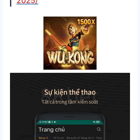
2025/