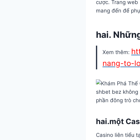
cược. Trang web 
mang đến để phục
hai. Nhữn
ht
Xem thêm:
nang-to-l
shbet bez không 
phần đông trò ch
hai.một Casi
Casino liên tiểu 