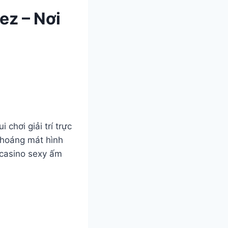
ez – Nơi
chơi giải trí trực
 thoáng mát hình
i casino sexy ấm