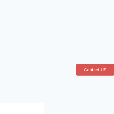
Contact US