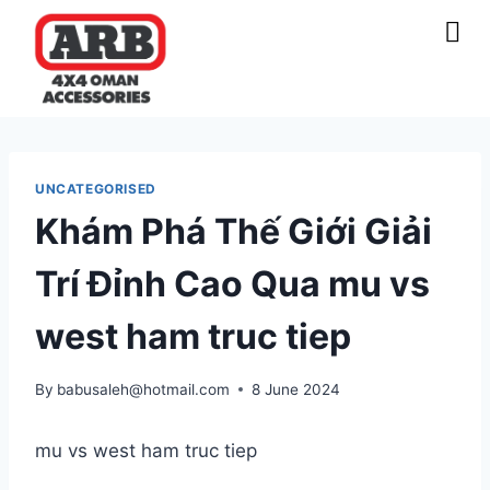
OUR LATEST NEWS & RELEASES
UNCATEGORISED
Khám Phá Thế Giới Giải
Trí Đỉnh Cao Qua mu vs
west ham truc tiep
By
babusaleh@hotmail.com
8 June 2024
mu vs west ham truc tiep