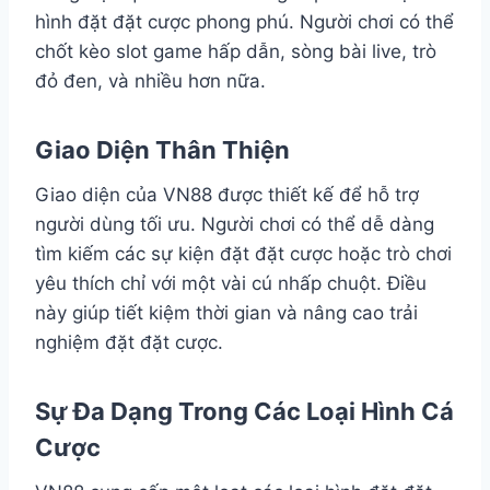
hình đặt đặt cược phong phú. Người chơi có thể
chốt kèo slot game hấp dẫn, sòng bài live, trò
đỏ đen, và nhiều hơn nữa.
Giao Diện Thân Thiện
Giao diện của VN88 được thiết kế để hỗ trợ
người dùng tối ưu. Người chơi có thể dễ dàng
tìm kiếm các sự kiện đặt đặt cược hoặc trò chơi
yêu thích chỉ với một vài cú nhấp chuột. Điều
này giúp tiết kiệm thời gian và nâng cao trải
nghiệm đặt đặt cược.
Sự Đa Dạng Trong Các Loại Hình Cá
Cược