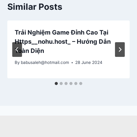
Similar Posts
Trải Nghiệm Game Đỉnh Cao Tại
Https__nohu.host_ – Hướng Dẫn
Toàn Diện
By
babusaleh@hotmail.com
28 June 2024