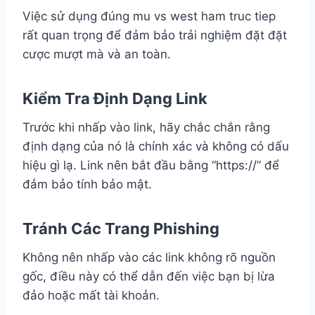
Việc sử dụng đúng mu vs west ham truc tiep
rất quan trọng để đảm bảo trải nghiệm đặt đặt
cược mượt mà và an toàn.
Kiểm Tra Định Dạng Link
Trước khi nhấp vào link, hãy chắc chắn rằng
định dạng của nó là chính xác và không có dấu
hiệu gì lạ. Link nên bắt đầu bằng “https://” để
đảm bảo tính bảo mật.
Tránh Các Trang Phishing
Không nên nhấp vào các link không rõ nguồn
gốc, điều này có thể dẫn đến việc bạn bị lừa
đảo hoặc mất tài khoản.