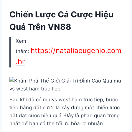
Chiến Lược Cá Cược Hiệu
Quả Trên VN88
Xem
https://nataliaeugenio.com
thêm:
.br
Sau khi đã có mu vs west ham truc tiep, bước
tiếp bằng đặt cược là xây dựng một chiến lược
đặt đặt cược hiệu quả. Đây là phần quan trọng
nhất để bạn có thể tối ưu hóa lợi nhuận.