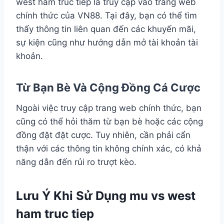
west ham truc tiep là truy cập vào trang web
chính thức của VN88. Tại đây, bạn có thể tìm
thấy thông tin liên quan đến các khuyến mãi,
sự kiện cũng như hướng dẫn mở tài khoản tài
khoản.
Từ Bạn Bè Và Cộng Đồng Cá Cược
Ngoài việc truy cập trang web chính thức, bạn
cũng có thể hỏi thăm từ bạn bè hoặc các cộng
đồng đặt đặt cược. Tuy nhiên, cần phải cẩn
thận với các thông tin không chính xác, có khả
năng dẫn đến rủi ro trượt kèo.
Lưu Ý Khi Sử Dụng mu vs west
ham truc tiep