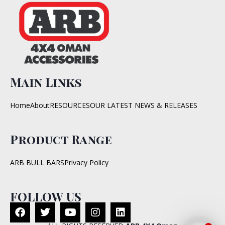
Main Links
Home
About
RESOURCES
OUR LATEST NEWS & RELEASES
Product Range
ARB BULL BARS
Privacy Policy
FOLLOW US