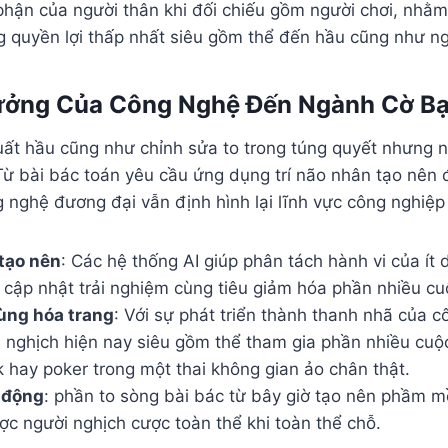
phận của người thân khi đối chiếu gồm người chơi, nhằ
g quyền lợi thấp nhất siêu gồm thể đến hầu cũng như ng
ưởng Của Công Nghệ Đến Ngành Cờ B
ất hầu cũng như chỉnh sửa to trong túng quyết nhưng 
 Từ bài bác toán yêu cầu ứng dụng trí não nhân tạo nên
g nghệ đương đại vẫn định hình lại lĩnh vực công nghiệp
 tạo nên
: Các hệ thống AI giúp phân tách hành vi của ít d
ó cập nhật trải nghiệm cùng tiêu giảm hóa phần nhiều cu
ùng hóa trang
: Với sự phát triển thành thanh nhã của 
i nghịch hiện nay siêu gồm thể tham gia phần nhiều cuộ
 hay poker trong một thai không gian ảo chân thật.
 động
: phần to sòng bài bác từ bây giờ tạo nên phầm 
ợc người nghịch cược toàn thể khi toàn thể chỗ.