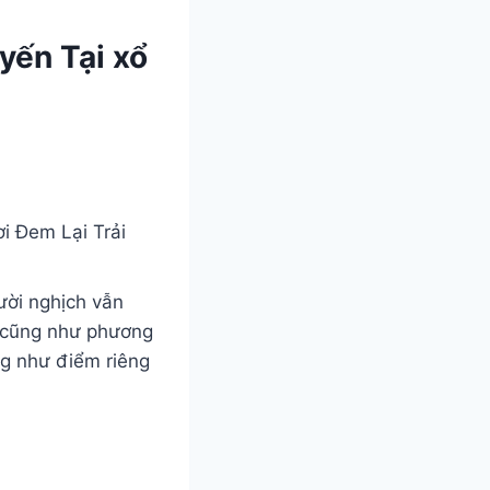
yến Tại xổ
gười nghịch vẫn
ầu cũng như phương
ng như điểm riêng