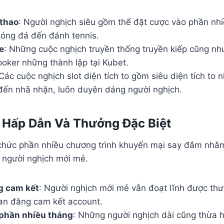
 thao
: Người nghịch siêu gồm thể đặt cược vào phần nh
bóng đá đến đánh tennis.
e
: Những cuộc nghịch truyền thống truyền kiếp cũng nh
poker những thành lập tại Kubet.
 Các cuộc nghịch slot diện tích to gồm siêu diện tích to
 đến nhã nhặn, luôn duyên dáng người nghịch.
 Hấp Dẫn Và Thưởng Đặc Biệt
 chức phần nhiều chương trình khuyến mại say đắm nhằm
người nghịch mới mẻ.
g cam kết
: Người nghịch mới mẻ vẫn đoạt lĩnh được th
ian đăng cam kết account.
phần nhiều tháng
: Những người nghịch dài cũng thừa 