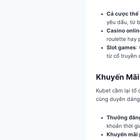
Cá cược thể
yêu dấu, từ 
Casino onlin
roulette hay 
Slot games
:
từ cổ truyền
Khuyến Mãi
Kubet cầm lại tổ
cùng duyên dáng 
Thưởng đăn
khoản thời g
Khuyến mãi 