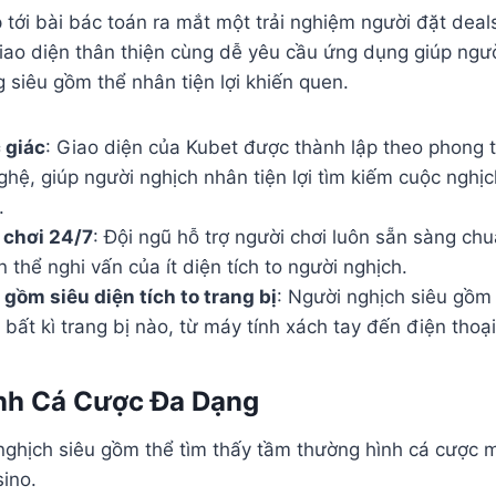
tới bài bác toán ra mắt một trải nghiệm người đặt deals
iao diện thân thiện cùng dễ yêu cầu ứng dụng giúp ngư
 siêu gồm thể nhân tiện lợi khiến quen.
 giác
: Giao diện của Kubet được thành lập theo phong 
ghệ, giúp người nghịch nhân tiện lợi tìm kiếm cuộc nghị
.
 chơi 24/7
: Đội ngũ hỗ trợ người chơi luôn sẵn sàng chu
àn thể nghi vấn của ít diện tích to người nghịch.
gồm siêu diện tích to trang bị
: Người nghịch siêu gồm 
 bất kì trang bị nào, từ máy tính xách tay đến điện thoại
ình Cá Cược Đa Dạng
nghịch siêu gồm thể tìm thấy tầm thường hình cá cược m
ino.