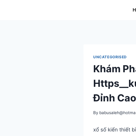
UNCATEGORISED
Khám Phá
Https__k
Đỉnh Ca
By
babusaleh@hotmai
xổ số kiến thiết 