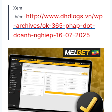
Xem
http://www.dhdlogs.vn/wp
thêm:
-archives/ok-365-phap-dot-
doanh-nghiep-16-07-2025