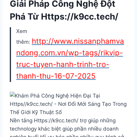
Giải Pháp Công Nghệ Đột
Phá Từ Https://k9cc.tech/
Xem
http://www.nissanphamva
thêm:
ndong.com.vn/wp-tags/rikvip-
truc-tuyen-hanh-trinh-tro-
thanh-thu-16-07-2025
Nền tảng Https://k9cc.tech/ trợ giúp những
technology khác biệt giúp phần nhiều doanh
nghiệp buổi tối ưu hóa phần nhiều quy trình sở