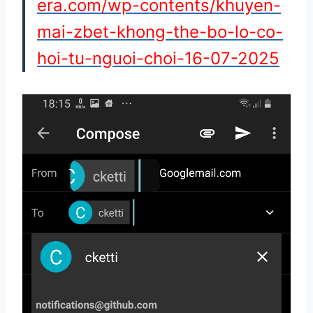
era.com/wp-contents/khuyen-
mai-zbet-khong-the-bo-lo-co-
hoi-tu-nguoi-choi-16-07-2025