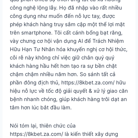
công nghệ lộng lẫy. Họ đã nhập vào rất nhiều
công dụng như muốn đến nỗ lực tay, được
phép khách hàng truy sắm cập một thể lợi mặt
trên smartphone. Tôi cất cánh bổng bạt rằng,
vày chưng cơ hội vận dụng AI để Trách Nhiệm
Hữu Hạn Tư Nhân hóa khuyến nghị cơ hội thức,
cỗi rễ này không chỉ việc giữ chân quý quý
khách hàng hầu hết hơn tạo ra sự bền chặt
chậm chậm nhiều năm hơn. So sánh tất cả
phần đông địch thủ, https://8kbet.za.com/ hữu
hiệu nỗ lực về tốc độ giải quyết & xử lý giao căn
bệnh nhanh chóng, giúp khách hàng trôi dạt an
tâm hơn lúc bắt đầu làm.
Nói tóm lại, thiên chức của
https://8kbet.za.com/ là kiến thiết xây dựng