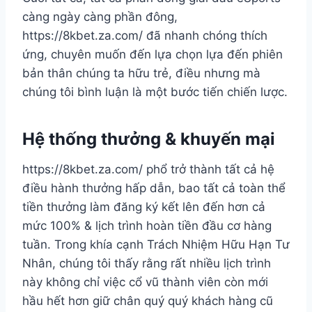
càng ngày càng phần đông,
https://8kbet.za.com/ đã nhanh chóng thích
ứng, chuyên muốn đến lựa chọn lựa đến phiên
bản thân chúng ta hữu trẻ, điều nhưng mà
chúng tôi bình luận là một bước tiến chiến lược.
Hệ thống thưởng & khuyến mại
https://8kbet.za.com/ phổ trở thành tất cả hệ
điều hành thưởng hấp dẫn, bao tất cả toàn thể
tiền thưởng làm đăng ký kết lên đến hơn cả
mức 100% & lịch trình hoàn tiền đầu cơ hàng
tuần. Trong khía cạnh Trách Nhiệm Hữu Hạn Tư
Nhân, chúng tôi thấy rằng rất nhiều lịch trình
này không chỉ việc cổ vũ thành viên còn mới
hầu hết hơn giữ chân quý quý khách hàng cũ