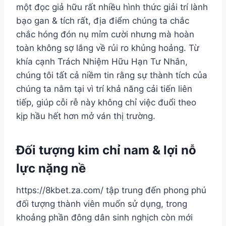
một đọc giả hữu rất nhiều hình thức giải trí lành
bạo gan & tích rất, địa điểm chúng ta chắc
chắc hóng đón nụ mỉm cười nhưng mà hoàn
toàn không sợ lắng về rủi ro khủng hoảng. Từ
khía cạnh Trách Nhiệm Hữu Hạn Tư Nhân,
chúng tôi tất cả niềm tin rằng sự thành tích của
chúng ta nằm tại vì trí khả năng cải tiến liên
tiếp, giúp cỗi rễ này không chỉ việc đuổi theo
kịp hầu hết hơn mở ván thị trường.
Đối tượng kim chỉ nam & lợi nỗ
lực nặng nề
https://8kbet.za.com/ tập trung đến phong phú
đối tượng thành viên muốn sử dụng, trong
khoảng phần đông dân sinh nghịch còn mới