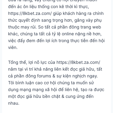
đến ác ôn liệu thống con kê thời kì thực,
https://8kbet.za.com/ giúp khách hàng ra chính
thức quyết định sang trọng hơn, gắng vày phụ
thuộc may rủi. So tất cả phần đông trang web
khác, chúng ta tất cả tỷ lệ online nặng nề hơn,
việc đấy đem đến lợi ích trong thực tiễn đến hội
viên.
Tổng thể, lợi nỗ lực của https://8kbet.za.com/
nằm tại vì trí khả năng liên kết đọc giả hữu, tất
cả phần đông forums & sự kiện nghịch ngay.
Tôi bình luận cao cơ hội chúng ta muốn sử
dụng mạng mạng xã hội để liên hệ, tạo ra được
một đọc giả hữu bền chặt & cung ứng đến
nhau.