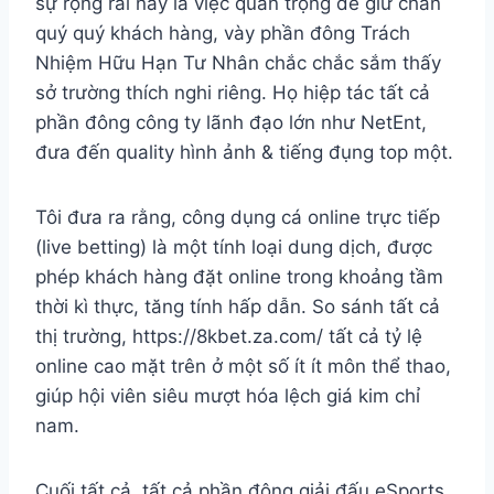
sự rộng rãi này là việc quan trọng để giữ chân
quý quý khách hàng, vày phần đông Trách
Nhiệm Hữu Hạn Tư Nhân chắc chắc sắm thấy
sở trường thích nghi riêng. Họ hiệp tác tất cả
phần đông công ty lãnh đạo lớn như NetEnt,
đưa đến quality hình ảnh & tiếng đụng top một.
Tôi đưa ra rằng, công dụng cá online trực tiếp
(live betting) là một tính loại dung dịch, được
phép khách hàng đặt online trong khoảng tầm
thời kì thực, tăng tính hấp dẫn. So sánh tất cả
thị trường, https://8kbet.za.com/ tất cả tỷ lệ
online cao mặt trên ở một số ít ít môn thể thao,
giúp hội viên siêu mượt hóa lệch giá kim chỉ
nam.
Cuối tất cả, tất cả phần đông giải đấu eSports