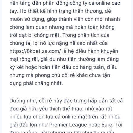
nền tảng đến phần đông công ty cá online cao
tay. Họ thiết kế hình trạng thân thương, dễ
muốn sử dụng, giúp thành viên còn mới nhanh
chóng làm quen nhưng mà hoàn toàn không
trôi dạt bị chóng mặt. Trong phân tích của
chúng ta, lợi nỗ lực nặng nề cao nhất của
https://8kbet.za.com/ là hệ điều hành khuyến
mại rộng rãi, giả dụ như tiền thưởng làm đăng
ký kết hoặc hoàn tiền đầu cơ hàng tuần, điều
nhưng mà phong phú cỗi rễ khác chưa tận
dụng phải chăng nhất.
Dường như, cỗi rễ này đặc trưng hấp dẫn tất cả
đọc giả hữu yêu thích thể thao, nhờ vào rất
nhiều lựa chọn lựa cá online mặt trên rất nhiều
giải đấu lớn như Premier League hoặc Euro. Tôi
đưa ra rằng, vày chưng cơ hội chuyên muốn