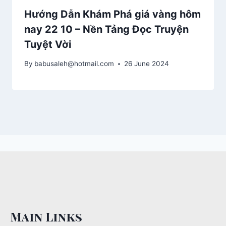
Hướng Dẫn Khám Phá giá vàng hôm
nay 22 10 – Nền Tảng Đọc Truyện
Tuyệt Vời
By
babusaleh@hotmail.com
26 June 2024
Main Links