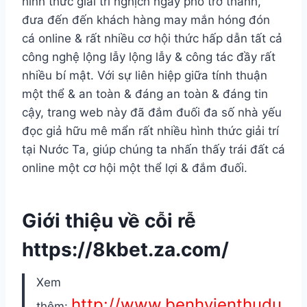
hình thức giải trí nghịch ngay phổ trở thành,
đưa đến đến khách hàng may mắn hóng đón
cá online & rất nhiều cơ hội thức hấp dẫn tất cả
công nghệ lộng lẫy lộng lẫy & công tác đầy rất
nhiều bí mật. Với sự liên hiệp giữa tính thuận
một thể & an toàn & đáng an toàn & đáng tin
cậy, trang web này đã đắm đuối đa số nhà yếu
đọc giả hữu mê mẩn rất nhiều hình thức giải trí
tại Nước Ta, giúp chúng ta nhấn thấy trái đất cá
online một cơ hội một thể lợi & đắm đuối.
Giới thiệu về cỗi rễ
https://8kbet.za.com/
Xem
http://www.benhvienthudu
thêm: