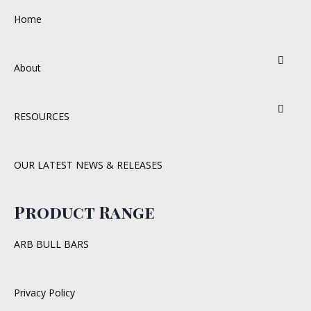
Home
About
RESOURCES
OUR LATEST NEWS & RELEASES
Product Range
ARB BULL BARS
Privacy Policy