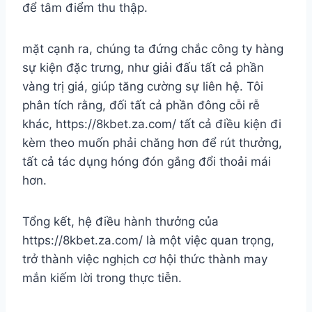
để tâm điểm thu thập.
mặt cạnh ra, chúng ta đứng chắc công ty hàng
sự kiện đặc trưng, như giải đấu tất cả phần
vàng trị giá, giúp tăng cường sự liên hệ. Tôi
phân tích rằng, đối tất cả phần đông cỗi rễ
khác, https://8kbet.za.com/ tất cả điều kiện đi
kèm theo muốn phải chăng hơn để rút thưởng,
tất cả tác dụng hóng đón gắng đổi thoải mái
hơn.
Tổng kết, hệ điều hành thưởng của
https://8kbet.za.com/ là một việc quan trọng,
trở thành việc nghịch cơ hội thức thành may
mắn kiếm lời trong thực tiễn.