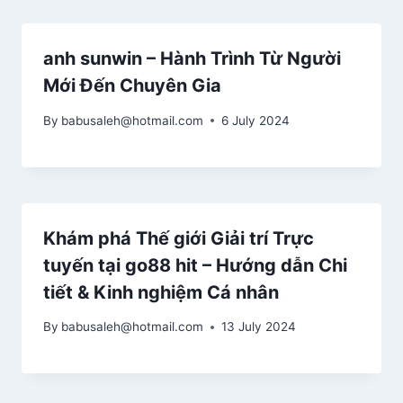
anh sunwin – Hành Trình Từ Người
Mới Đến Chuyên Gia
By
babusaleh@hotmail.com
6 July 2024
Khám phá Thế giới Giải trí Trực
tuyến tại go88 hit – Hướng dẫn Chi
tiết & Kinh nghiệm Cá nhân
By
babusaleh@hotmail.com
13 July 2024