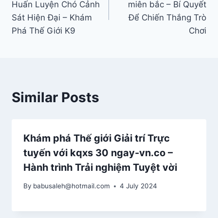
Huấn Luyện Chó Cảnh
miên bắc – Bí Quyết
Sát Hiện Đại – Khám
Để Chiến Thắng Trò
Phá Thế Giới K9
Chơi
Similar Posts
Khám phá Thế giới Giải trí Trực
tuyến với kqxs 30 ngay-vn.co –
Hành trình Trải nghiệm Tuyệt vời
By
babusaleh@hotmail.com
4 July 2024