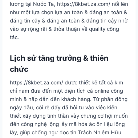
lượng tại Nước Ta, https://8kbet.za.com/ nổi lên
như một lựa chọn lựa an toàn & đáng an toàn &
đáng tin cậy & đáng an toàn & đáng tin cậy nhờ
vào sự rộng rãi & thỏa thuận về quality công
tác.
Lịch sử tăng trưởng & thiên
chức
https://8kbet.za.com/ được thiết kế tất cả kim
chỉ nam đưa đến một diện tích cá online công
minh & hấp dẫn đến khách hàng. Từ phần đông
ngày đầu, cỗi rễ đấy đã hội tụ vào việc kiến
thiết xây dựng tinh thần vày chưng cơ hội muốn
đến công nghệ lộng lẫy mã hóa ác ôn liệu lộng
lẫy, giúp chống ngự đọc tin Trách Nhiệm Hữu