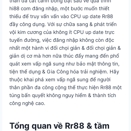
thân đã cất cánh bổng bạt sâu về quá trình
hi88 com đăng nhập, một bước muốn thiết
thiếu để truy vấn vấn vào CPU up date Rr88
đầy công dụng. Với sự chữa sang & phát triển
vội kim cương của không ít CPU up date trực
tuyến đường, việc đăng nhập không còn độc
nhất một hành vi đối chọi giản & đối chọi giản &
giản dị cơ mà hơn nữa thúc đẩy mang đến phổ
quát xem vấp ngã sung như bảo mật thông tin,
tiện thể dụng & Gia Công hóa trải nghiệm. Hãy
thuộc khai phá xem vấp ngã sung để người
thân phần đa công cộng thể thực hiện Rr88 một
túng bấn quyết không nguy hiểm & thành tích
công nghệ cao.
Tổng quan về Rr88 & tầm