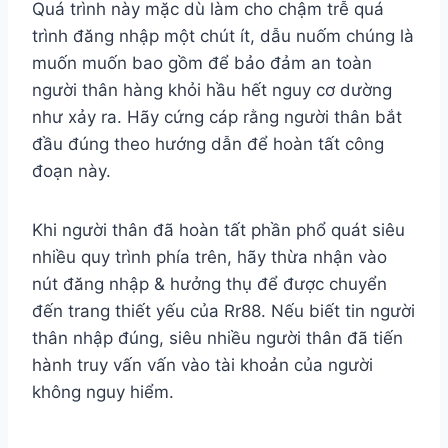
Quá trình này mặc dù làm cho chậm trễ quá
trình đăng nhập một chút ít, dẫu nuốm chúng là
muốn muốn bao gồm để bảo đảm an toàn
người thân hàng khỏi hầu hết nguy cơ dường
như xảy ra. Hãy cứng cáp rằng người thân bắt
đầu đúng theo hướng dẫn để hoàn tất công
đoạn này.
Khi người thân đã hoàn tất phần phổ quát siêu
nhiều quy trình phía trên, hãy thừa nhận vào
nút đăng nhập & hưởng thụ để được chuyển
đến trang thiết yếu của Rr88. Nếu biết tin người
thân nhập đúng, siêu nhiều người thân đã tiến
hành truy vấn vấn vào tài khoản của người
không nguy hiểm.