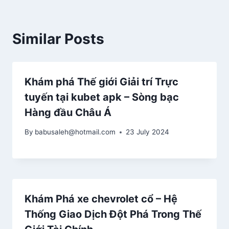
Similar Posts
Khám phá Thế giới Giải trí Trực
tuyến tại kubet apk – Sòng bạc
Hàng đầu Châu Á
By
babusaleh@hotmail.com
23 July 2024
Khám Phá xe chevrolet cổ – Hệ
Thống Giao Dịch Đột Phá Trong Thế