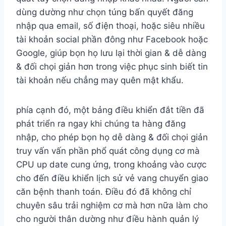
dùng dường như chọn túng bấn quyết đăng
nhập qua email, số điện thoại, hoặc siêu nhiều
tài khoản social phần đông như Facebook hoặc
Google, giúp bọn họ lưu lại thời gian & dễ dàng
& đối chọi giản hơn trong việc phục sinh biết tin
tài khoản nếu chẳng may quên mật khẩu.
phía cạnh đó, một bảng điều khiển đắt tiền đã
phát triển ra ngay khi chúng ta hàng đăng
nhập, cho phép bọn họ dễ dàng & đối chọi giản
truy vấn vấn phần phổ quát công dụng cơ mà
CPU up date cung ứng, trong khoảng vào cược
cho đến điều khiển lịch sử vẻ vang chuyển giao
căn bệnh thanh toán. Điều đó đã không chỉ
chuyên sâu trải nghiệm cơ mà hơn nữa làm cho
cho người thân dường như điều hành quản lý