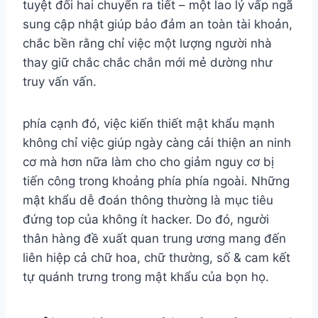
tuyệt đối hai chuyển ra tiết – một lao lý vấp ngã
sung cập nhật giúp bảo đảm an toàn tài khoản,
chắc bền rằng chỉ việc một lượng người nhà
thay giữ chắc chắc chắn mới mẻ dường như
truy vấn vấn.
phía cạnh đó, việc kiến thiết mật khẩu mạnh
không chỉ việc giúp ngày càng cải thiện an ninh
cơ mà hơn nữa làm cho cho giảm nguy cơ bị
tiến công trong khoảng phía phía ngoài. Những
mật khẩu dễ đoán thông thường là mục tiêu
đứng top của không ít hacker. Do đó, người
thân hàng đề xuất quan trung ương mang đến
liên hiệp cả chữ hoa, chữ thường, số & cam kết
tự quánh trưng trong mật khẩu của bọn họ.