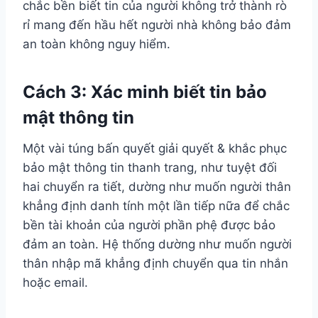
chắc bền biết tin của người không trở thành rò
rỉ mang đến hầu hết người nhà không bảo đảm
an toàn không nguy hiểm.
Cách 3: Xác minh biết tin bảo
mật thông tin
Một vài túng bấn quyết giải quyết & khắc phục
bảo mật thông tin thanh trang, như tuyệt đối
hai chuyển ra tiết, dường như muốn người thân
khẳng định danh tính một lần tiếp nữa để chắc
bền tài khoản của người phần phệ được bảo
đảm an toàn. Hệ thống dường như muốn người
thân nhập mã khẳng định chuyển qua tin nhắn
hoặc email.