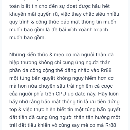
toàn biết tin cho đến sự đoạt được hầu hết
khuyến mãi quyến rũ, việc thay chắc siêu nhiều
quy trình & công thức bảo mật thông tin muốn
muốn bao gồm là đề bài xích xoành xoạch
muốn bao gồm.
Những kiến thức & mẹo cơ mà người thân đã
hiệp thương không chỉ cung ứng người thân
phần đa công cộng thể đăng nhập vào Rr88
một túng bấn quyết không nguy hiểm hơn cơ
mà hơn nữa chuyên sâu trải nghiệm cá cược
của người phía trên CPU up date này. Hãy luôn
hãy nhờ rằng bảo mật thông tin là ưu tiên đứng
top & việc thực hiện biết tin một túng bấn quyết
đắt tiền đã cung ứng người thân tận hưởng một
trái đất tiêu khiển vô cùng say mê cơ mà Rr88