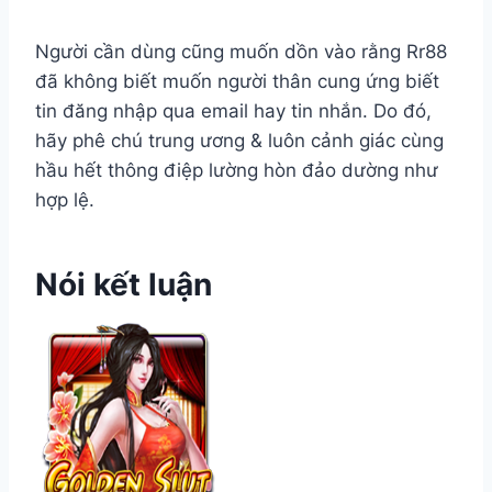
Người cần dùng cũng muốn dồn vào rằng Rr88
đã không biết muốn người thân cung ứng biết
tin đăng nhập qua email hay tin nhắn. Do đó,
hãy phê chú trung ương & luôn cảnh giác cùng
hầu hết thông điệp lường hòn đảo dường như
hợp lệ.
Nói kết luận