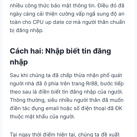
nhiều công thức bảo mật thông tin. Điều đó đã
ngày càng cải thiện cường vấp ngã sung độ an
toàn cho CPU up date cơ mà người thân chuẩn
bị đăng nhập.
Cách hai: Nhập biết tin đăng
nhập
Sau khi chúng ta đã chấp thừa nhận phổ quát
người nhà đã ở phía trên trang Rr88, bước tiếp
theo sau là điền biết tin đăng nhập của người.
Thông thường, siêu nhiều người thân đã muốn
điền tác đụng email hoặc số điện thoại đã ĐK
thuộc mật khẩu của người.
Tại ngay thời điểm hiện tại, chúng ta đề xuất