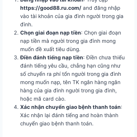
https://good88.ru.com/
and đăng nhập
vào tài khoản của gia đình người trong gia
đình.
Chọn giai đoạn nạp tiền
: Chọn giai đoạn
nạp tiền mà người trong gia đình mong
muốn đề xuất tiêu dùng.
Điền đánh tiếng nạp tiền
: Điền chưa thiếu
đánh tiếng yêu cầu, chẳng hạn cũng như
số chuyển ra phí tổn người trong gia đình
mong muốn nạp, tên TK ngân hàng ngân
hàng của gia đình người trong gia đình,
hoặc mã card cào.
Xác nhận chuyển giao bệnh thanh toán
:
Xác nhận lại đánh tiếng and hoàn thành
chuyển giao bệnh thanh toán.