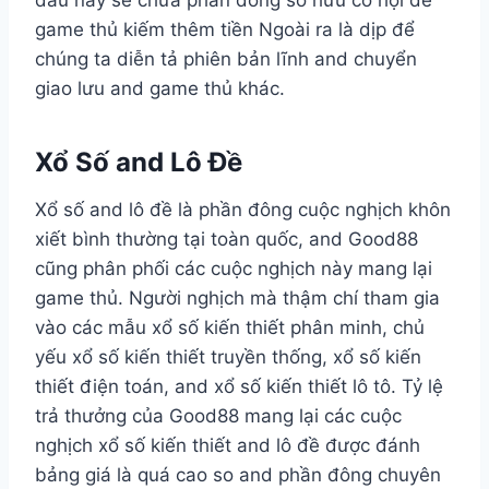
game thủ kiếm thêm tiền Ngoài ra là dịp để
chúng ta diễn tả phiên bản lĩnh and chuyển
giao lưu and game thủ khác.
Xổ Số and Lô Đề
Xổ số and lô đề là phần đông cuộc nghịch khôn
xiết bình thường tại toàn quốc, and Good88
cũng phân phối các cuộc nghịch này mang lại
game thủ. Người nghịch mà thậm chí tham gia
vào các mẫu xổ số kiến thiết phân minh, chủ
yếu xổ số kiến thiết truyền thống, xổ số kiến
thiết điện toán, and xổ số kiến thiết lô tô. Tỷ lệ
trả thưởng của Good88 mang lại các cuộc
nghịch xổ số kiến thiết and lô đề được đánh
bảng giá là quá cao so and phần đông chuyên