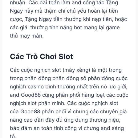
nhuận. Các bài toán làm and công tác Tặng
Ngay này mà thậm chí chủ yếu hoàn lại tiền
cược, Tặng Ngay tiền thưởng khi nạp tiền, hoặc
các giải thưởng tính năng hot mang lại game
thủ may mắn.
Các Trò Chơi Slot
Các cuộc nghịch slot (máy xèng) là một trong
trong phần đông phần đông số phần đông cuộc
nghịch casino bình thường nhất trên nỗ lực giới,
and Good88 cũng phân phối hàng loạt các cuộc
nghịch slot phân minh. Các cuộc nghịch slot
của Good88 phân phối vì chưng các chuyên gia
nâng cao dần đầy đủ ứng dụng thương hiệu,
bảo đảm an toàn tính công vì chưng and sáng
tỏ.