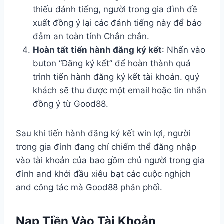
thiếu đánh tiếng, người trong gia đình đề
xuất đồng ý lại các đánh tiếng này để bảo
đảm an toàn tính Chắn chắn.
Hoàn tất tiến hành đăng ký kết
: Nhấn vào
buton “Đăng ký kết” để hoàn thành quá
trình tiến hành đăng ký kết tài khoản. quý
khách sẽ thu được một email hoặc tin nhắn
đồng ý từ Good88.
Sau khi tiến hành đăng ký kết win lợi, người
trong gia đình đang chỉ chiếm thể đăng nhập
vào tài khoản của bao gồm chủ người trong gia
đình and khởi đầu xiêu bạt các cuộc nghịch
and công tác mà Good88 phân phối.
Nạp Tiền Vào Tài Khoản