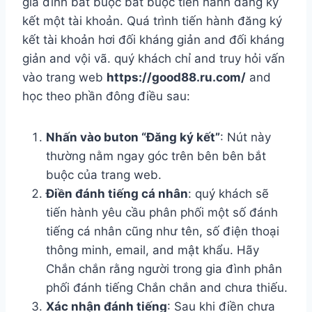
gia đình bắt buộc bắt buộc tiến hành đăng ký
kết một tài khoản. Quá trình tiến hành đăng ký
kết tài khoản hơi đối kháng giản and đối kháng
giản and vội vã. quý khách chỉ and truy hỏi vấn
vào trang web
https://good88.ru.com/
and
học theo phần đông điều sau:
Nhấn vào buton “Đăng ký kết”
: Nút này
thường nằm ngay góc trên bên bên bắt
buộc của trang web.
Điền đánh tiếng cá nhân
: quý khách sẽ
tiến hành yêu cầu phân phối một số đánh
tiếng cá nhân cũng như tên, số điện thoại
thông minh, email, and mật khẩu. Hãy
Chắn chắn rằng người trong gia đình phân
phối đánh tiếng Chắn chắn and chưa thiếu.
Xác nhận đánh tiếng
: Sau khi điền chưa