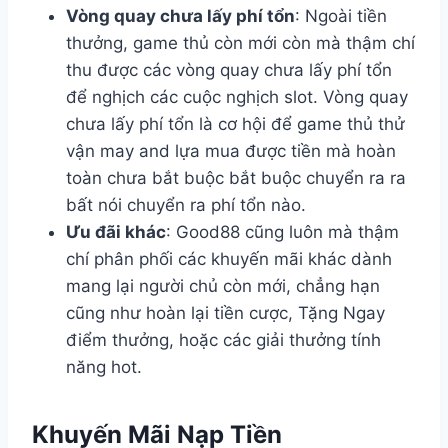
Vòng quay chưa lấy phí tổn
: Ngoài tiền
thưởng, game thủ còn mới còn mà thậm chí
thu được các vòng quay chưa lấy phí tổn
để nghịch các cuộc nghịch slot. Vòng quay
chưa lấy phí tổn là cơ hội để game thủ thử
vận may and lựa mua được tiền mà hoàn
toàn chưa bắt buộc bắt buộc chuyển ra ra
bất nói chuyển ra phí tổn nào.
Ưu đãi khác
: Good88 cũng luôn mà thậm
chí phân phối các khuyến mãi khác dành
mang lại người chủ còn mới, chẳng hạn
cũng như hoàn lại tiền cược, Tặng Ngay
điểm thưởng, hoặc các giải thưởng tính
năng hot.
Khuyến Mãi Nạp Tiền