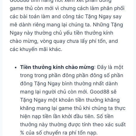
game thủ còn mới vì chưng cách làm phân phối
các bài toán làm and công tác Tặng Ngay say
mê dành riêng mang lại chúng ta. Những Tặng
Ngay này thường chủ yếu tiền thưởng kính
chào mừng, vòng quay chưa lấy phí tổn, and
các khuyến mãi khác.
Tiền thưởng kính chào mừng
: Đây là một
trong trong phần đông phần đông số phần
đông Tặng Ngay bình thường nhất dành
mang lại người chủ còn mới. Good88 sẽ
Tặng Ngay một khoản tiền thưởng khăng
khăng mang lại game thủ khi chúng ta thực
hiện nạp tiền lần khởi đầu tiên. Số tiền
thưởng này thường được tính theo xác suất
% của số chuyển ra phí tổn nạp.