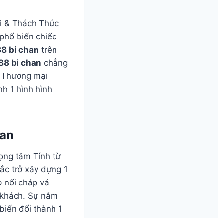
 phổ biến chiếc
8 bi chan
trên
88 bi chan
chẳng
g Thương mại
nh 1 hình hình
han
rọng tâm Tính từ
ắc trở xây dựng 1
p nối cháp vá
h khách. Sự nắm
biến đổi thành 1