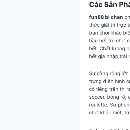
Các Sản Ph
fun88 bi chan
ph
thức giải trí trự
bạn chơi khác biệ
hầu hết trò chơi 
hết. Chất lượng 
hết gia nhập trải
Sự càng rộng lớn 
trưng điển hình 
có tiếng trên thị 
soccer, bóng rổ, 
roulette. Sự pho
chơi khác biệt, t