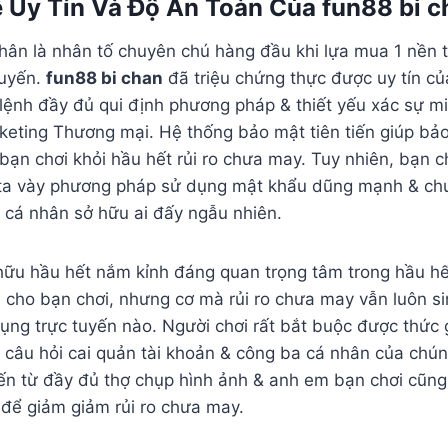
 Uy Tín Và Độ An Toàn Của fun88 bi c
thân là nhân tố chuyên chú hàng đầu khi lựa mua 1 nền 
 tuyến.
fun88 bi chan
đã triệu chứng thực được uy tín củ
 lệnh đầy đủ qui định phương pháp & thiết yếu xác sự m
eting Thương mại. Hệ thống bảo mật tiên tiến giúp bả
bạn chơi khỏi hầu hết rủi ro chưa may. Tuy nhiên, bạn 
ta vày phương pháp sử dụng mật khẩu dũng mạnh & chư
 cá nhân sở hữu ai đấy ngẫu nhiên.
ữu hầu hết nắm kỉnh đáng quan trọng tâm trong hầu hết
 cho bạn chơi, nhưng cơ mà rủi ro chưa may vẫn luôn si
ụng trực tuyến nào. Người chơi rất bắt buộc được thức 
 câu hỏi cai quản tài khoản & công ba cá nhân của chúng
ến từ đầy đủ thợ chụp hình ảnh & anh em bạn chơi cũng 
để giảm giảm rủi ro chưa may.