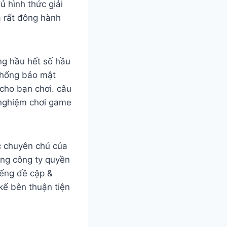
 hình thức giải
ua rất đông hành
ng hầu hết số hầu
thống bảo mật
 cho bạn chơi. câu
i nghiệm chơi game
ợc chuyên chú của
ùng công ty quyền
iếng đề cập &
kế bên thuận tiện