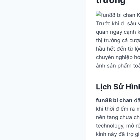
Trước khi đi sâu 
quan ngay cạnh kh
thị trường cá cư
hầu hết đến từ l
chuyên nghiệp hóa
ảnh sản phẩm toà
Lịch Sử Hìn
fun88 bi chan
đã 
khi thời điểm ra 
nền tang chưa chu
technology, mở r
kỉnh này đã trợ g