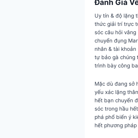
Đánh Giá Về
Uy tín & độ lặng 
thức giải trí trực
sóc câu hỏi vâng
chuyển đụng Mark
nhân & tài khoản 
tự bảo gà chúng 
trình bày công ba
Mặc dù đang sở h
yếu xác lặng thân
hết bạn chuyển đ
sóc trong hầu hết
phá phổ biến ý ki
hết phương pháp 