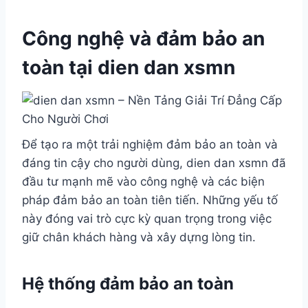
Công nghệ và đảm bảo an
toàn tại dien dan xsmn
Để tạo ra một trải nghiệm đảm bảo an toàn và
đáng tin cậy cho người dùng, dien dan xsmn đã
đầu tư mạnh mẽ vào công nghệ và các biện
pháp đảm bảo an toàn tiên tiến. Những yếu tố
này đóng vai trò cực kỳ quan trọng trong việc
giữ chân khách hàng và xây dựng lòng tin.
Hệ thống đảm bảo an toàn