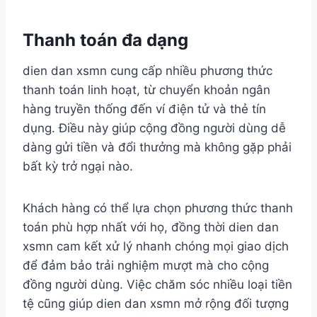
Thanh toán đa dạng
dien dan xsmn cung cấp nhiều phương thức
thanh toán linh hoạt, từ chuyển khoản ngân
hàng truyền thống đến ví điện tử và thẻ tín
dụng. Điều này giúp cộng đồng người dùng dễ
dàng gửi tiền và đổi thưởng mà không gặp phải
bất kỳ trở ngại nào.
Khách hàng có thể lựa chọn phương thức thanh
toán phù hợp nhất với họ, đồng thời dien dan
xsmn cam kết xử lý nhanh chóng mọi giao dịch
để đảm bảo trải nghiệm mượt mà cho cộng
đồng người dùng. Việc chăm sóc nhiều loại tiền
tệ cũng giúp dien dan xsmn mở rộng đối tượng