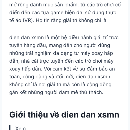
mở rộng danh mục sản phẩm, từ các trò chơi cổ
điển đến các tựa game hiện đại sử dụng thực
tế ảo (VR). Họ tin rằng giải trí không chỉ là
dien dan xsmn là một hệ điều hành giải trí trực
tuyến hàng đầu, mang đến cho người dùng
những trải nghiệm đa dạng từ máy xoay hấp
dẫn, nhà cái trực tuyến đến các trò chơi máy
xoay hấp dẫn. Với cam kết về sự đảm bảo an
toàn, công bằng và đổi mới, dien dan xsmn
không chỉ là nơi giải trí mà còn là cộng đồng
gắn kết những người đam mê thử thách.
Giới thiệu về dien dan xsmn
Xem