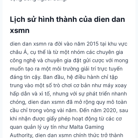
Lịch sử hình thành của dien dan
xsmn
dien dan xsmn ra đời vào năm 2015 tại khu vực
châu Á, cụ thể là từ một nhóm các chuyên gia
công nghệ và chuyên gia đặt gửi cược với mong
muốn tạo ra một môi trường giải trí trực tuyến
đáng tin cậy. Ban đầu, hệ điều hành chỉ tập
trung vào một số trò chơi cơ bản như máy xoay
hấp dẫn và xì tố, nhưng với sự phát triển nhanh
chóng, dien dan xsmn đã mở rộng quy mô toàn
cầu chỉ trong vòng vài năm. Đến năm 2020, sau
khi nhận được giấy phép hoạt động từ các cơ
quan quản lý uy tín như Malta Gaming
Authority, dien dan xsmn chính thức trở thành