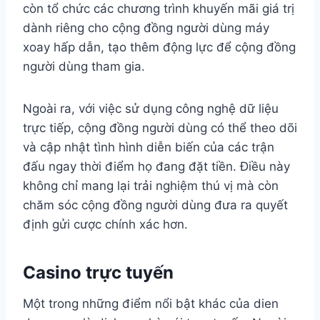
còn tổ chức các chương trình khuyến mãi giá trị
dành riêng cho cộng đồng người dùng máy
xoay hấp dẫn, tạo thêm động lực để cộng đồng
người dùng tham gia.
Ngoài ra, với việc sử dụng công nghệ dữ liệu
trực tiếp, cộng đồng người dùng có thể theo dõi
và cập nhật tình hình diễn biến của các trận
đấu ngay thời điểm họ đang đặt tiền. Điều này
không chỉ mang lại trải nghiệm thú vị mà còn
chăm sóc cộng đồng người dùng đưa ra quyết
định gửi cược chính xác hơn.
Casino trực tuyến
Một trong những điểm nổi bật khác của dien