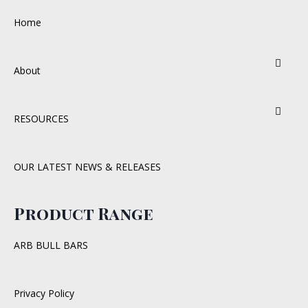
Home
About
RESOURCES
OUR LATEST NEWS & RELEASES
Product Range
ARB BULL BARS
Privacy Policy