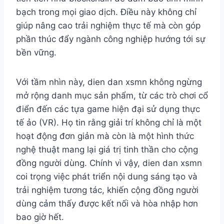
bạch trong mọi giao dịch. Điều này không chỉ
giúp nâng cao trải nghiệm thực tế mà còn góp
phần thúc đẩy ngành công nghiệp hướng tới sự
bền vững.
Với tầm nhìn này, dien dan xsmn không ngừng
mở rộng danh mục sản phẩm, từ các trò chơi cổ
điển đến các tựa game hiện đại sử dụng thực
tế ảo (VR). Họ tin rằng giải trí không chỉ là một
hoạt động đơn giản mà còn là một hình thức
nghệ thuật mang lại giá trị tinh thần cho cộng
đồng người dùng. Chính vì vậy, dien dan xsmn
coi trọng việc phát triển nội dung sáng tạo và
trải nghiệm tương tác, khiến cộng đồng người
dùng cảm thấy được kết nối và hòa nhập hơn
bao giờ hết.