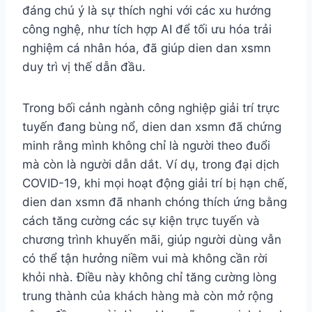
đáng chú ý là sự thích nghi với các xu hướng
công nghệ, như tích hợp AI để tối ưu hóa trải
nghiệm cá nhân hóa, đã giúp dien dan xsmn
duy trì vị thế dẫn đầu.
Trong bối cảnh ngành công nghiệp giải trí trực
tuyến đang bùng nổ, dien dan xsmn đã chứng
minh rằng mình không chỉ là người theo đuổi
mà còn là người dẫn dắt. Ví dụ, trong đại dịch
COVID-19, khi mọi hoạt động giải trí bị hạn chế,
dien dan xsmn đã nhanh chóng thích ứng bằng
cách tăng cường các sự kiện trực tuyến và
chương trình khuyến mãi, giúp người dùng vẫn
có thể tận hưởng niềm vui mà không cần rời
khỏi nhà. Điều này không chỉ tăng cường lòng
trung thành của khách hàng mà còn mở rộng