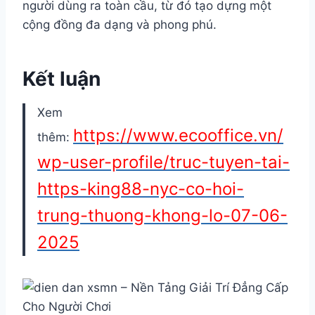
người dùng ra toàn cầu, từ đó tạo dựng một
cộng đồng đa dạng và phong phú.
Kết luận
Xem
https://www.ecooffice.vn/
thêm:
wp-user-profile/truc-tuyen-tai-
https-king88-nyc-co-hoi-
trung-thuong-khong-lo-07-06-
2025