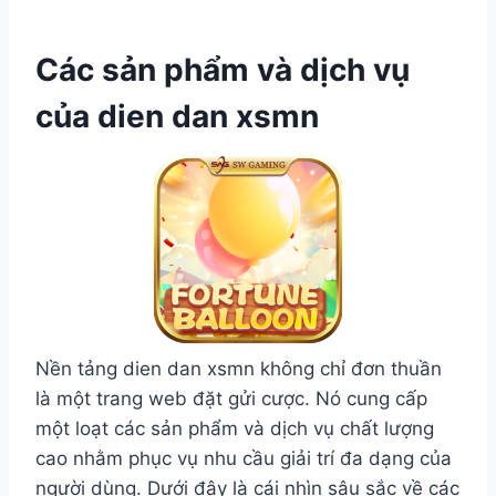
Các sản phẩm và dịch vụ
của dien dan xsmn
Nền tảng dien dan xsmn không chỉ đơn thuần
là một trang web đặt gửi cược. Nó cung cấp
một loạt các sản phẩm và dịch vụ chất lượng
cao nhằm phục vụ nhu cầu giải trí đa dạng của
người dùng. Dưới đây là cái nhìn sâu sắc về các