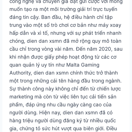
công nghệ và chuyên gia đặt gửi cược với mong
muốn tạo ra một môi trường giải trí trực tuyến
đáng tin cậy. Ban đầu, hệ điều hành chỉ tập
trung vào một số trò chơi cơ bản như máy xoay
hấp dẫn và xì tố, nhưng với sự phát triển nhanh
chóng, dien dan xsmn đã mở rộng quy mô toàn
cầu chỉ trong vòng vài năm. Đến năm 2020, sau
khi nhận được giấy phép hoạt động từ các cơ
quan quản lý uy tín như Malta Gaming
Authority, dien dan xsmn chính thức trở thành
một trong những cái tên hàng đầu trong ngành.
Sự thành công này không chỉ đến từ chiến lược
marketing mà còn từ việc liên tục cải tiến sản
phẩm, đáp ứng nhu cầu ngày càng cao của
người dùng. Hiện nay, dien dan xsmn đã có
hàng triệu người dùng đăng ký từ nhiều quốc
gia, chứng tỏ sức hút vượt qua biên giới. Điều