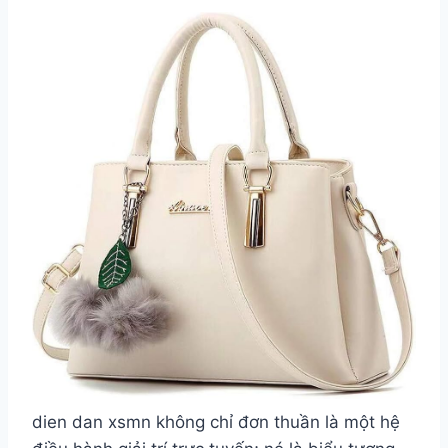
dien dan xsmn không chỉ đơn thuần là một hệ