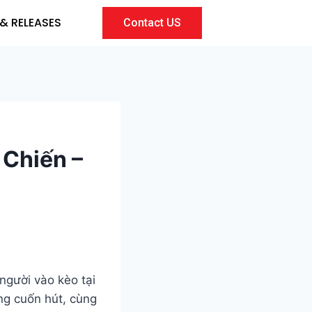
& RELEASES
Contact US
 Chiến –
người vào kèo tại
ng cuốn hút, cùng