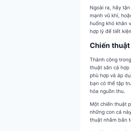
Ngoài ra, hãy tậ
mạnh vũ khí, hoặ
huống khó khăn v
hợp lý để tiết kiệ
Chiến thuật
Thành công trong
thuật săn cá hợp 
phù hợp và áp dụ
bạn có thể tập tr
hóa nguồn thu.
Một chiến thuật p
những con cá này
thuật nhắm bắn t