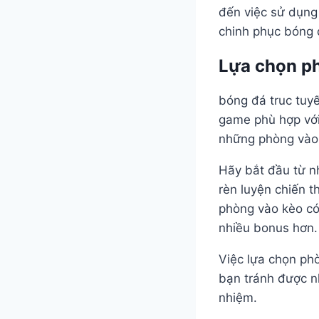
đến việc sử dụng 
chinh phục bóng 
Lựa chọn p
bóng đá truc tuy
game phù hợp với
những phòng vào 
Hãy bắt đầu từ n
rèn luyện chiến t
phòng vào kèo có
nhiều bonus hơn.
Việc lựa chọn ph
bạn tránh được n
nhiệm.