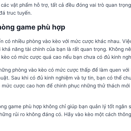
các vật phẩm hỗ trợ, tất cả đều đóng vai trò quan trọng
đá truc tuyến.
hòng game phù hợp
ến có nhiều phòng vào kèo với mức cược khác nhau. Việ
 khả năng tài chính của bạn là rất quan trọng. Không n
kèo có mức cược quá cao nếu bạn chưa có đủ kinh ngh
hững phòng vào kèo có mức cược thấp để làm quen với 
huật. Sau khi có đủ kinh nghiệm và tự tin, bạn có thể 
 mức cược cao hơn để chinh phục những thử thách mới
òng game phù hợp không chỉ giúp bạn quản lý tốt ngân 
hững rủi ro không đáng có. Hãy vào kèo một cách thông