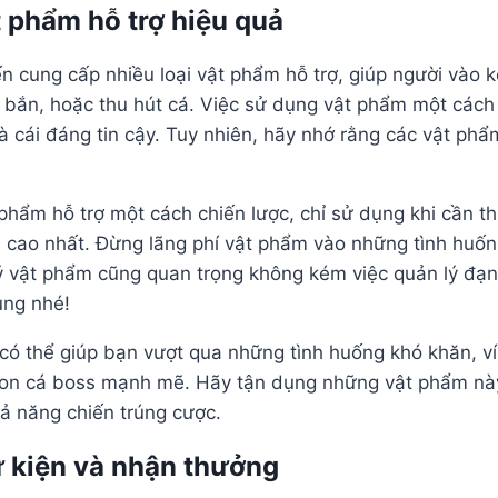
 phẩm hỗ trợ hiệu quả
n cung cấp nhiều loại vật phẩm hỗ trợ, giúp người vào 
 bắn, hoặc thu hút cá. Việc sử dụng vật phẩm một cách 
à cái đáng tin cậy. Tuy nhiên, hãy nhớ rằng các vật ph
hẩm hỗ trợ một cách chiến lược, chỉ sử dụng khi cần thi
ả cao nhất. Đừng lãng phí vật phẩm vào những tình huố
 lý vật phẩm cũng quan trọng không kém việc quản lý đạ
ụng nhé!
có thể giúp bạn vượt qua những tình huống khó khăn, ví
con cá boss mạnh mẽ. Hãy tận dụng những vật phẩm nà
ả năng chiến trúng cược.
 kiện và nhận thưởng