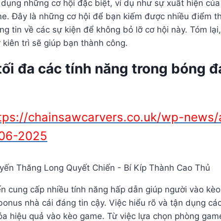
 dụng những cơ hội đặc biệt, ví dụ như sự xuất hiện củ
me. Đây là những cơ hội để bạn kiếm được nhiều điểm 
ng tin về các sự kiện để không bỏ lỡ cơ hội này. Tóm lại
ự kiên trì sẽ giúp bạn thành công.
ối đa các tính năng trong bóng đ
tps://chainsawcarvers.co.uk/wp-news/a
06-2025
ến cung cấp nhiều tính năng hấp dẫn giúp người vào kèo
 bonus nhà cái đáng tin cậy. Việc hiểu rõ và tận dụng cá
hóa hiệu quả vào kèo game. Từ việc lựa chọn phòng gam